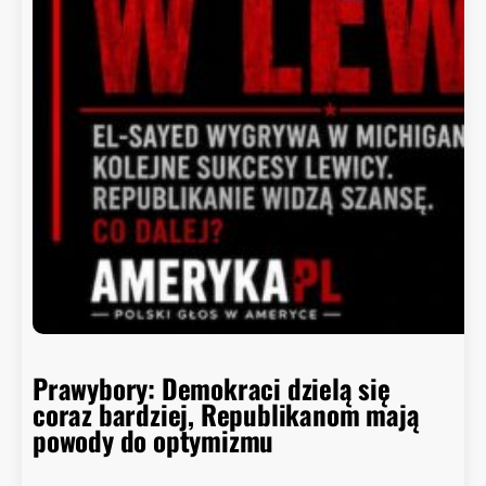
r
r
o
y
i
t
n
i
e
p
o
ł
k
n
ę
ł
o
Prawybory: Demokraci dzielą się
coraz bardziej, Republikanom mają
powody do optymizmu