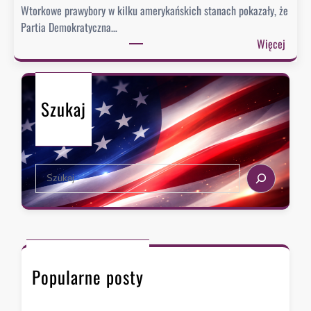
Wtorkowe prawybory w kilku amerykańskich stanach pokazały, że
Partia Demokratyczna…
:
Więcej
P
r
a
Szukaj
w
y
b
o
S
r
e
y
a
:
r
D
c
e
h
m
Popularne posty
o
k
r