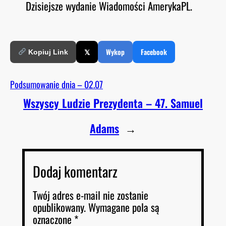
Dzisiejsze wydanie Wiadomości AmerykaPL.
O
RSS FEED
LINK
D
E
EMBED
𝕏
Wykop
Facebook
Kopiuj Link
Podsumowanie dnia – 02.07
Wszyscy Ludzie Prezydenta – 47. Samuel
Adams
→
Dodaj komentarz
Twój adres e-mail nie zostanie
opublikowany.
Wymagane pola są
oznaczone
*