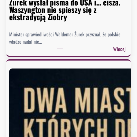
Żurek wysłał pisma do USA i… cisza.
Waszyngton nie spieszy się z
ekstradycją Ziobry
Minister sprawiedliwości Waldemar Żurek przyznał, że polskie
władze nadal nie…
:
Więcej
Ż
u
r
e
k
w
y
s
ł
a
ł
p