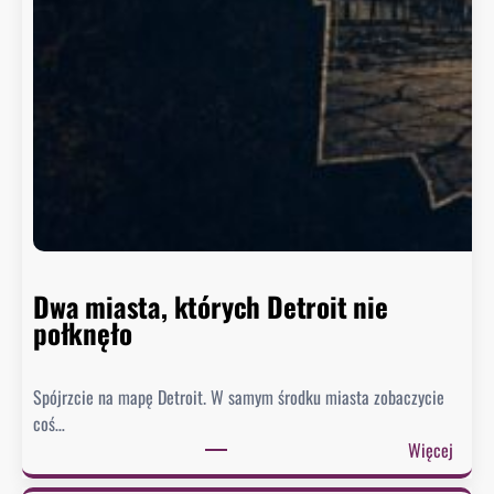
a
s
z
y
n
g
t
o
n
n
i
e
Dwa miasta, których Detroit nie
s
połknęło
p
i
Spójrzcie na mapę Detroit. W samym środku miasta zobaczycie
e
coś…
s
:
Więcej
z
D
y