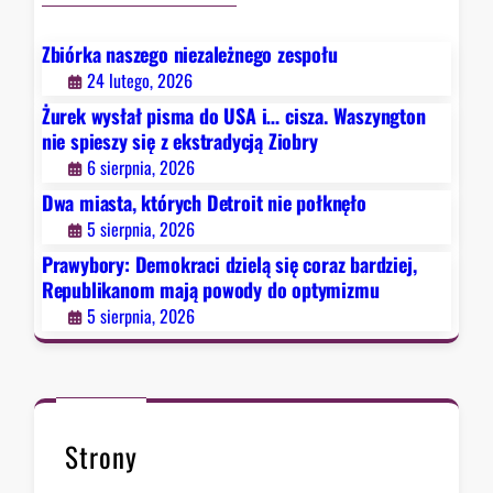
a
c
Zbiórka naszego niezależnego zespołu
i
24 lutego, 2026
d
Żurek wysłał pisma do USA i… cisza. Waszyngton
z
nie spieszy się z ekstradycją Ziobry
i
6 sierpnia, 2026
e
Dwa miasta, których Detroit nie połknęło
l
5 sierpnia, 2026
ą
s
Prawybory: Demokraci dzielą się coraz bardziej,
i
Republikanom mają powody do optymizmu
ę
5 sierpnia, 2026
c
o
r
a
z
Strony
b