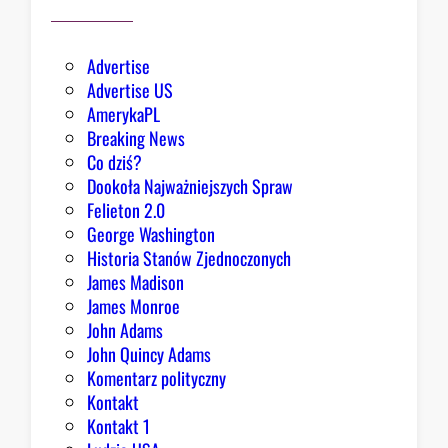
a
r
d
Advertise
z
Advertise US
i
AmerykaPL
e
Breaking News
j
Co dziś?
,
Dookoła Najważniejszych Spraw
R
Felieton 2.0
e
George Washington
p
Historia Stanów Zjednoczonych
u
James Madison
b
James Monroe
l
John Adams
i
John Quincy Adams
k
Komentarz polityczny
a
Kontakt
n
Kontakt 1
o