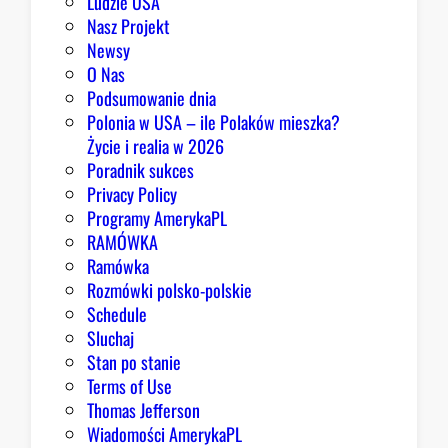
Ludzie USA
m
Nasz Projekt
m
Newsy
a
O Nas
j
Podsumowanie dnia
ą
Polonia w USA – ile Polaków mieszka?
p
Życie i realia w 2026
o
Poradnik sukces
w
Privacy Policy
o
Programy AmerykaPL
d
RAMÓWKA
y
Ramówka
d
Rozmówki polsko-polskie
o
Schedule
o
Sluchaj
p
Stan po stanie
t
Terms of Use
y
Thomas Jefferson
m
Wiadomości AmerykaPL
i