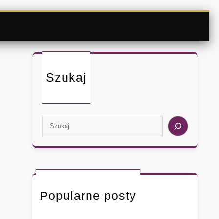
Szukaj
S
e
a
r
c
h
Popularne posty