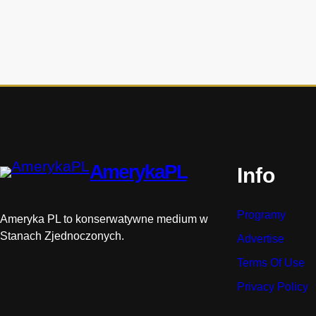
t
o
r
i
i
AmerykaPL
Info
Programy
Ameryka PL to konserwatywne medium w
Stanach Zjednoczonych.
Advertise
Terms Of Use
Privacy Policy