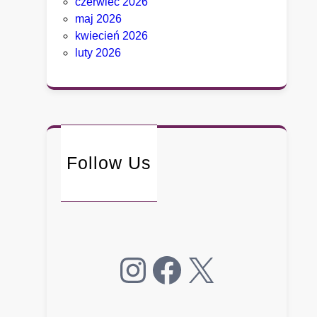
czerwiec 2026
g
maj 2026
o
kwiecień 2026
.
luty 2026
B
y
ł
y
d
o
r
Follow Us
a
d
c
a
B
Instagram
Facebook
X
i
a
ł
e