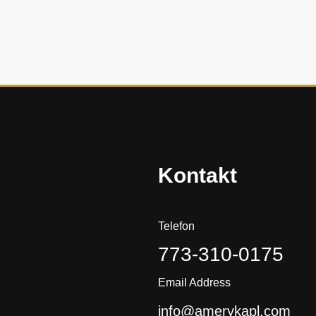
i
s
t
o
r
i
a
?
Kontakt
Telefon
773-310-0175
Email Address
info@amerykapl.com