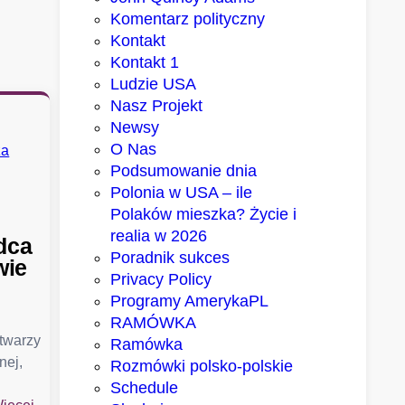
Komentarz polityczny
Kontakt
Kontakt 1
Ludzie USA
Nasz Projekt
Newsy
O Nas
Podsumowanie dnia
Polonia w USA – ile
Polaków mieszka? Życie i
realia w 2026
dca
Poradnik sukces
wie
Privacy Policy
Programy AmerykaPL
RAMÓWKA
 twarzy
Ramówka
nej,
Rozmówki polsko-polskie
Schedule
: