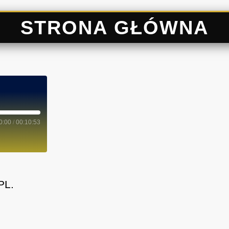
STRONA GŁÓWNA
0:00
/
00:10:53
PL.