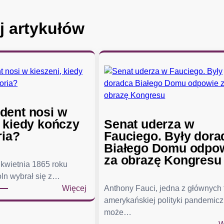
j artykułów
dent nosi w
, kiedy kończy
Senat uderza w
ria?
Fauciego. Były dora
Białego Domu odpo
za obrazę Kongresu
kwietnia 1865 roku
ln wybrał się z…
:
Więcej
Anthony Fauci, jedna z głównych
C
amerykańskiej polityki pandemicz
o
może…
p