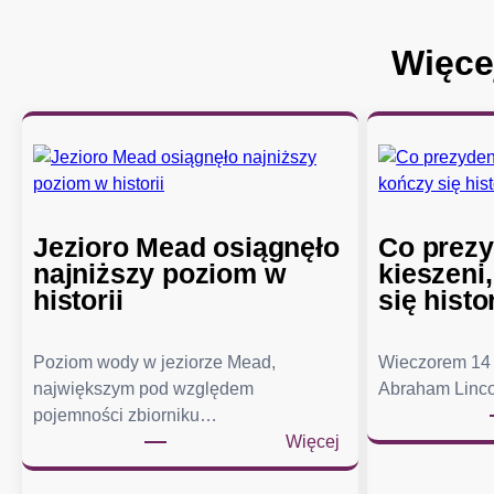
Więce
Jezioro Mead osiągnęło
Co prezy
najniższy poziom w
kieszeni
historii
się histo
Poziom wody w jeziorze Mead,
Wieczorem 14 
największym pod względem
Abraham Linco
pojemności zbiorniku…
:
Więcej
J
e