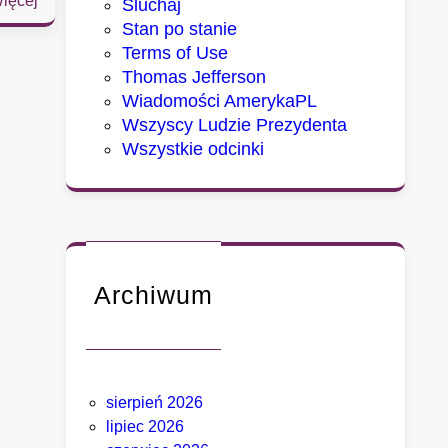
ięcej
Sluchaj
S
Stan po stanie
e
Terms of Use
n
Thomas Jefferson
a
Wiadomości AmerykaPL
t
Wszyscy Ludzie Prezydenta
u
Wszystkie odcinki
d
e
r
z
a
w
Archiwum
F
a
u
c
sierpień 2026
i
lipiec 2026
e