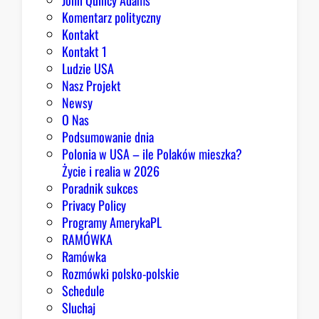
John Quincy Adams
e
Komentarz polityczny
z
Kontakt
a
Kontakt 1
o
Ludzie USA
b
Nasz Projekt
r
Newsy
a
O Nas
z
Podsumowanie dnia
ę
Polonia w USA – ile Polaków mieszka?
K
Życie i realia w 2026
o
Poradnik sukces
n
Privacy Policy
g
Programy AmerykaPL
r
RAMÓWKA
e
Ramówka
s
Rozmówki polsko-polskie
u
Schedule
Sluchaj