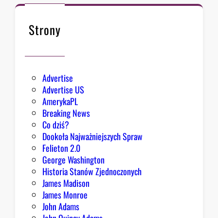
c
a
B
Strony
i
a
ł
e
Advertise
g
Advertise US
o
AmerykaPL
D
Breaking News
o
Co dziś?
m
Dookoła Najważniejszych Spraw
u
Felieton 2.0
o
George Washington
d
Historia Stanów Zjednoczonych
p
James Madison
o
James Monroe
w
John Adams
i