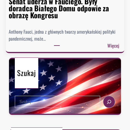
Senat uderza w Fauciego. Były
t
doradca Białego Domu odpowie za
o
obrazę Kongresu
r
i
Anthony Fauci, jedna z głównych twarzy amerykańskiej polityki
a
pandemicznej, może…
?
:
Więcej
S
e
n
Szukaj
a
t
u
d
S
e
e
r
a
z
r
a
c
w