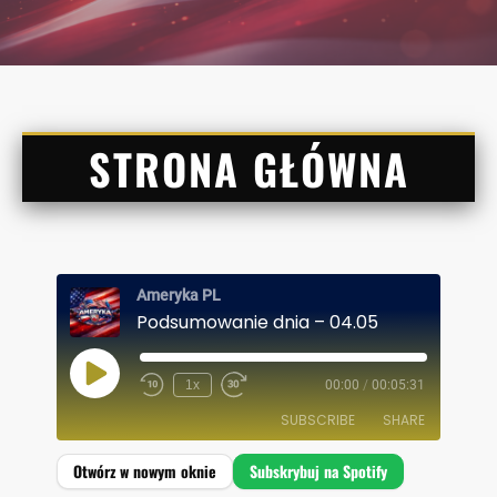
STRONA GŁÓWNA
Ameryka PL
Podsumowanie dnia – 04.05
P
1x
00:00
/
00:05:31
L
A
SUBSCRIBE
SHARE
Y
E
P
I
SHARE
Spotify
S