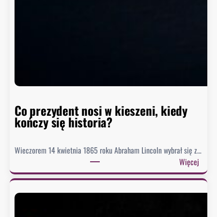
i
o
m
w
h
i
s
t
o
r
Co prezydent nosi w kieszeni, kiedy
i
kończy się historia?
i
Wieczorem 14 kwietnia 1865 roku Abraham Lincoln wybrał się z…
:
Więcej
C
o
p
r