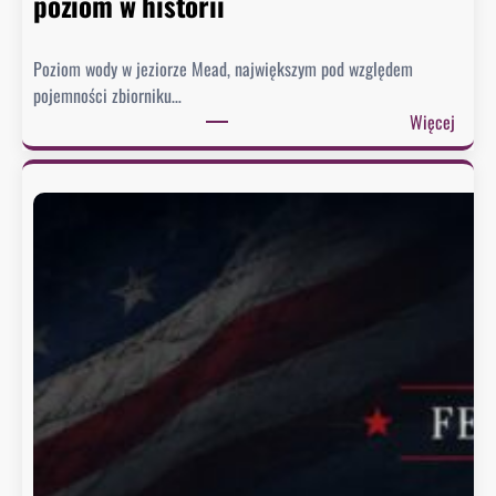
poziom w historii
Poziom wody w jeziorze Mead, największym pod względem
pojemności zbiorniku…
:
Więcej
J
e
z
i
o
r
o
M
e
a
d
o
s
i