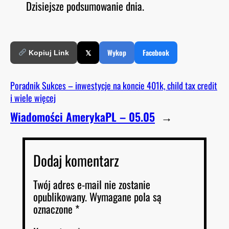
Dzisiejsze podsumowanie dnia.
O
RSS FEED
LINK
D
E
EMBED
𝕏
Wykop
Facebook
Kopiuj Link
Poradnik Sukces – inwestycje na koncie 401k, child tax credit
i wiele więcej
Wiadomości AmerykaPL – 05.05
→
Dodaj komentarz
Twój adres e-mail nie zostanie
opublikowany.
Wymagane pola są
oznaczone
*