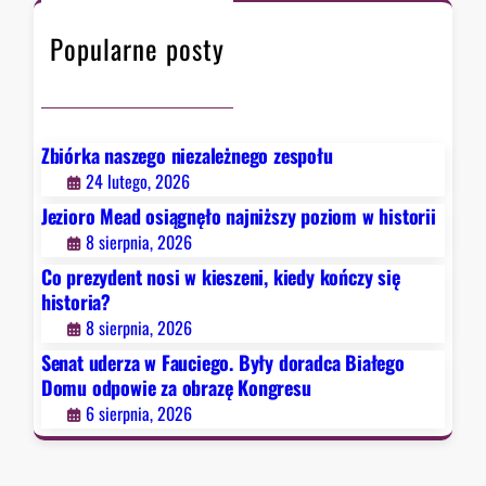
h
F
Popularne posty
a
u
c
i
e
Zbiórka naszego niezależnego zespołu
g
24 lutego, 2026
o
Jezioro Mead osiągnęło najniższy poziom w historii
.
8 sierpnia, 2026
B
Co prezydent nosi w kieszeni, kiedy kończy się
y
historia?
ł
8 sierpnia, 2026
y
d
Senat uderza w Fauciego. Były doradca Białego
o
Domu odpowie za obrazę Kongresu
r
6 sierpnia, 2026
a
d