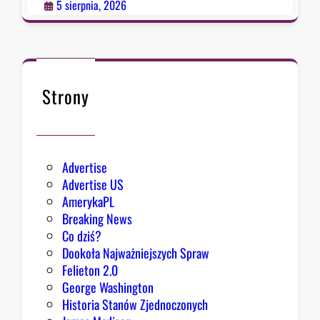
p
5 sierpnia, 2026
o
ł
k
n
ę
Strony
ł
o
Advertise
Advertise US
AmerykaPL
Breaking News
Co dziś?
Dookoła Najważniejszych Spraw
Felieton 2.0
George Washington
Historia Stanów Zjednoczonych