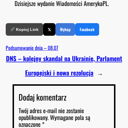
Dzisiejsze wydanie Wiadomości AmerykaPL.
O
RSS FEED
LINK
D
E
EMBED
𝕏
Wykop
Facebook
Kopiuj Link
Podsumowanie dnia – 08.07
DNS – kolejny skandal na Ukrainie, Parlament
Europejski i nowa rezolucja
→
Dodaj komentarz
Twój adres e-mail nie zostanie
opublikowany.
Wymagane pola są
oznaczone
*