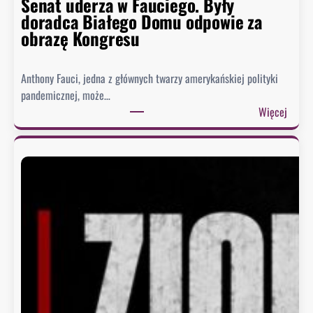
Senat uderza w Fauciego. Były
doradca Białego Domu odpowie za
obrazę Kongresu
Anthony Fauci, jedna z głównych twarzy amerykańskiej polityki
pandemicznej, może…
:
Więcej
S
e
n
a
t
u
d
e
r
z
a
w