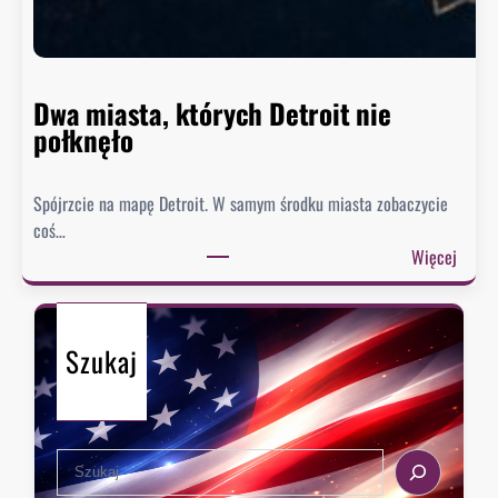
n
n
i
e
Dwa miasta, których Detroit nie
s
połknęło
p
i
Spójrzcie na mapę Detroit. W samym środku miasta zobaczycie
e
coś…
s
:
Więcej
z
D
y
w
s
a
i
Szukaj
m
ę
i
z
a
e
s
k
S
t
s
e
a