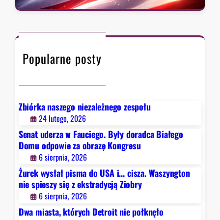
t
a
,
r
r
k
a
c
t
d
h
ó
y
Popularne posty
r
c
y
j
c
ą
h
Z
D
Zbiórka naszego niezależnego zespołu
i
e
24 lutego, 2026
o
t
b
Senat uderza w Fauciego. Były doradca Białego
r
r
Domu odpowie za obrazę Kongresu
o
y
6 sierpnia, 2026
i
Żurek wysłał pisma do USA i… cisza. Waszyngton
t
nie spieszy się z ekstradycją Ziobry
n
6 sierpnia, 2026
i
e
Dwa miasta, których Detroit nie połknęło