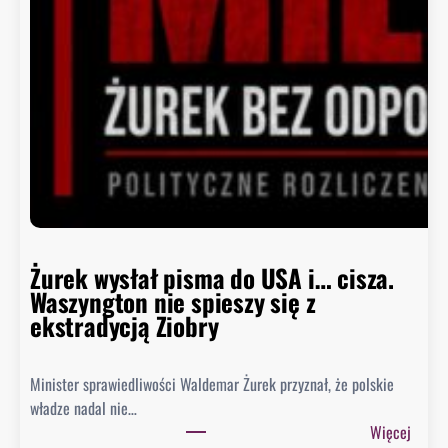
c
a
B
i
a
ł
e
g
o
D
o
m
Żurek wysłał pisma do USA i… cisza.
u
Waszyngton nie spieszy się z
o
ekstradycją Ziobry
d
p
Minister sprawiedliwości Waldemar Żurek przyznał, że polskie
o
władze nadal nie…
w
:
Więcej
i