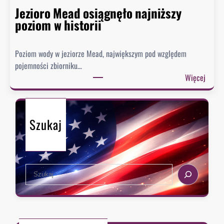
a
w
Jezioro Mead osiągnęło najniższy
r
i
poziom w historii
m
z
ó
.
w
Poziom wody w jeziorze Mead, największym pod względem
„
?
pojemności zbiorniku…
W
:
Więcej
i
J
z
e
a
z
d
Szukaj
i
o
o
U
r
S
o
A
S
M
t
e
e
o
a
a
p
r
d
r
c
o