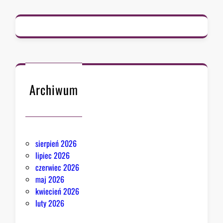
o
z
i
o
m
w
h
i
Archiwum
s
t
o
r
sierpień 2026
i
lipiec 2026
i
czerwiec 2026
maj 2026
kwiecień 2026
luty 2026