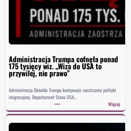
n
e
l
l
a
w
j
a
l
Administracja Trumpa cofnęła ponad
a
175 tysięcy wiz. „Wiza do USA to
p
przywilej, nie prawo”
e
ñ
Administracja Donalda Trumpa kontynuuje zaostrzanie polityki
o
imigracyjnej. Departament Stanu USA…
,
:
Więcej
b
A
v
d
c
m
y