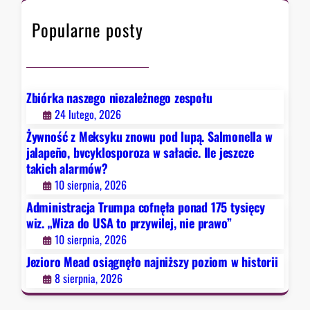
z
h
s
y
Popularne posty
i
w
ą
i
g
l
n
e
ę
Zbiórka naszego niezależnego zespołu
j
ł
24 lutego, 2026
,
o
n
Żywność z Meksyku znowu pod lupą. Salmonella w
n
i
jalapeño, bvcyklosporoza w sałacie. Ile jeszcze
a
takich alarmów?
e
j
p
10 sierpnia, 2026
n
r
Administracja Trumpa cofnęła ponad 175 tysięcy
i
a
wiz. „Wiza do USA to przywilej, nie prawo”
ż
w
10 sierpnia, 2026
s
o
Jezioro Mead osiągnęło najniższy poziom w historii
z
”
y
8 sierpnia, 2026
p