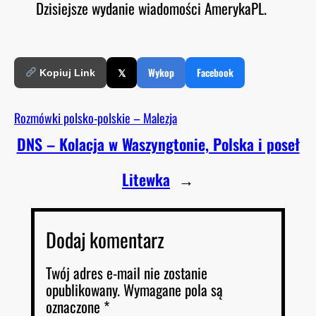
Dzisiejsze wydanie wiadomości AmerykaPL.
O
RSS FEED
LINK
D
E
EMBED
𝕏
Wykop
Facebook
Kopiuj Link
Rozmówki polsko-polskie – Malezja
DNS – Kolacja w Waszyngtonie, Polska i poseł
Litewka
→
Dodaj komentarz
Twój adres e-mail nie zostanie
opublikowany.
Wymagane pola są
oznaczone
*