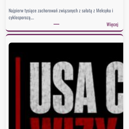
Najpierw tysiące zachorowań związanych z sałatą z Meksyku i
cyklosporozą.…
:
Więcej
Ż
y
w
n
o
ś
ć
z
M
e
k
s
y
k
u