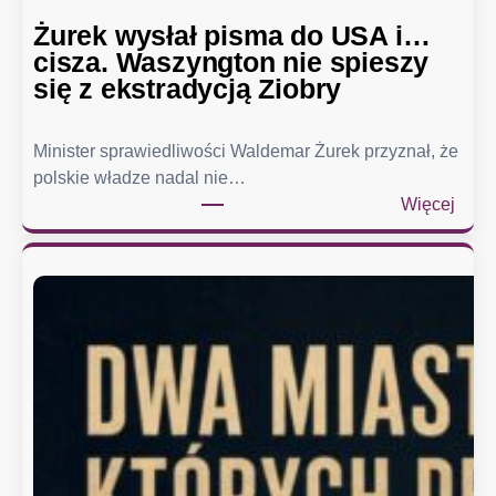
Żurek wysłał pisma do USA i…
cisza. Waszyngton nie spieszy
się z ekstradycją Ziobry
Minister sprawiedliwości Waldemar Żurek przyznał, że
polskie władze nadal nie…
:
Więcej
Ż
u
r
e
k
w
y
s
ł
a
ł