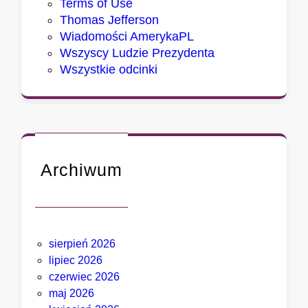
m
Terms of Use
i
Thomas Jefferson
z
Wiadomości AmerykaPL
m
Wszyscy Ludzie Prezydenta
u
Wszystkie odcinki
Archiwum
sierpień 2026
lipiec 2026
czerwiec 2026
maj 2026