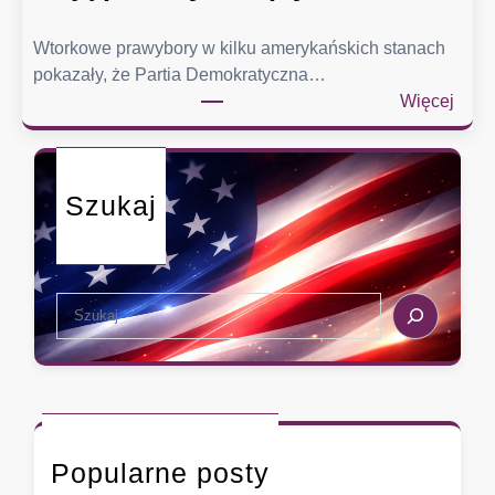
Wtorkowe prawybory w kilku amerykańskich stanach
pokazały, że Partia Demokratyczna…
:
Więcej
P
r
a
Szukaj
w
y
b
o
S
r
e
y
a
:
r
D
c
e
h
m
Popularne posty
o