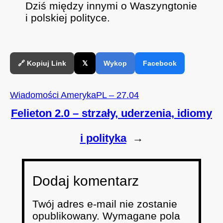
Dziś między innymi o Waszyngtonie
O
RSS FEED
LINK
D
i polskiej polityce.
E
EMBED
🔗 Kopiuj Link
𝕏
Wykop
Facebook
Wiadomości AmerykaPL – 27.04
Felieton 2.0 – strzały, uderzenia, idiomy
i polityka
→
Dodaj komentarz
Twój adres e-mail nie zostanie
opublikowany.
Wymagane pola