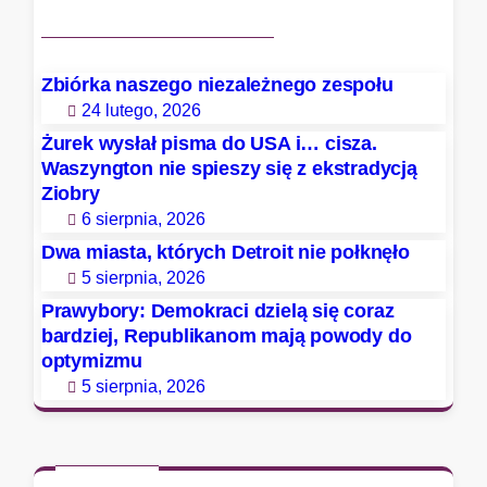
k
r
a
c
Zbiórka naszego niezależnego zespołu
i
24 lutego, 2026
d
Żurek wysłał pisma do USA i… cisza.
z
Waszyngton nie spieszy się z ekstradycją
i
Ziobry
e
6 sierpnia, 2026
l
Dwa miasta, których Detroit nie połknęło
ą
5 sierpnia, 2026
s
Prawybory: Demokraci dzielą się coraz
i
bardziej, Republikanom mają powody do
ę
optymizmu
c
5 sierpnia, 2026
o
r
a
z