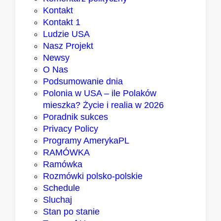
o
Kontakt
m
Kontakt 1
m
Ludzie USA
a
Nasz Projekt
j
Newsy
ą
O Nas
p
Podsumowanie dnia
o
Polonia w USA – ile Polaków
w
mieszka? Życie i realia w 2026
o
Poradnik sukces
d
Privacy Policy
y
Programy AmerykaPL
d
RAMÓWKA
o
Ramówka
o
Rozmówki polsko-polskie
p
Schedule
t
Sluchaj
y
Stan po stanie