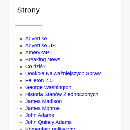
b
Strony
a
r
d
z
i
Advertise
e
Advertise US
j
AmerykaPL
,
Breaking News
R
Co dziś?
e
Dookoła Najważniejszych Spraw
p
Felieton 2.0
u
George Washington
b
Historia Stanów Zjednoczonych
l
James Madison
i
James Monroe
k
John Adams
a
John Quincy Adams
n
Komentarz polityczny