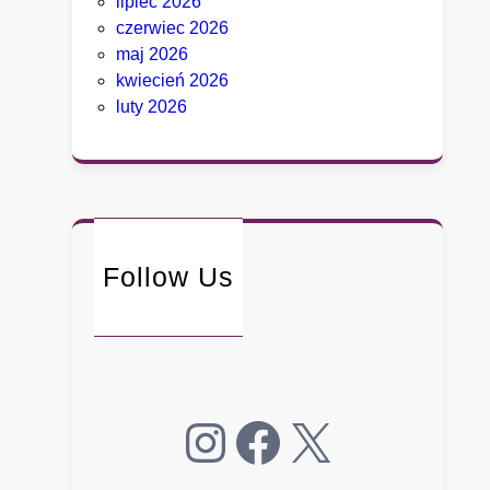
lipiec 2026
o
czerwiec 2026
i
maj 2026
t
kwiecień 2026
n
luty 2026
i
e
p
o
ł
k
Follow Us
n
ę
ł
o
Instagram
Facebook
X