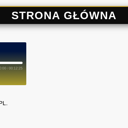
STRONA GŁÓWNA
0:00
/
00:12:25
PL.