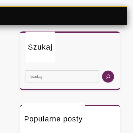
Szukaj
S
e
a
r
c
h
Popularne posty