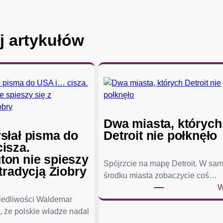
j artykułów
Dwa miasta, których
słał pisma do
Detroit nie połknęło
isza.
on nie spieszy
Spójrzcie na mapę Detroit. W sa
tradycją Ziobry
środku miasta zobaczycie coś…
W
wiedliwości Waldemar
, że polskie władze nadal