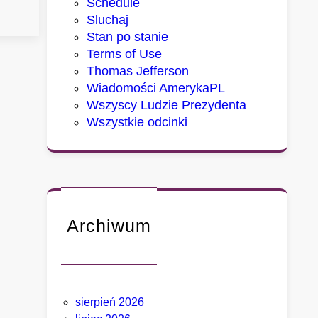
Schedule
m
Sluchaj
i
Stan po stanie
a
Terms of Use
s
Thomas Jefferson
t
Wiadomości AmerykaPL
a
Wszyscy Ludzie Prezydenta
,
Wszystkie odcinki
k
t
ó
r
y
c
Archiwum
h
D
e
t
sierpień 2026
r