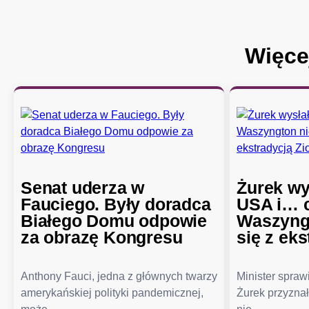
Więce
Senat uderza w
Żurek wy
Fauciego. Były doradca
USA i… c
Białego Domu odpowie
Waszyngt
za obrazę Kongresu
się z eks
Anthony Fauci, jedna z głównych twarzy
Minister spra
amerykańskiej polityki pandemicznej,
Żurek przyznał