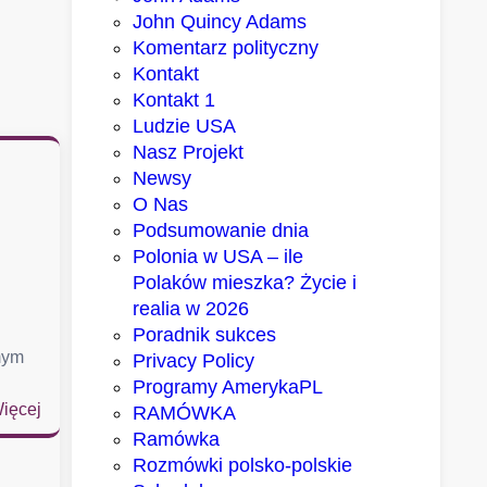
John Quincy Adams
Komentarz polityczny
Kontakt
Kontakt 1
Ludzie USA
Nasz Projekt
Newsy
O Nas
Podsumowanie dnia
Polonia w USA – ile
Polaków mieszka? Życie i
realia w 2026
Poradnik sukces
mym
Privacy Policy
Programy AmerykaPL
:
ięcej
RAMÓWKA
D
Ramówka
w
Rozmówki polsko-polskie
a