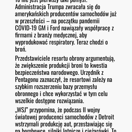
Administracja Trumpa zwracała się do
amerykańskich producentów samochodów już
w przeszłości – na początku pandemii
COVID-19 GM i Ford nawiązały współpracę z
firmami z branży medycznej, aby
wyprodukować respiratory. Teraz chodzi o
broń.
Przedstawiciele resortu obrony argumentują,
że zwiększenie produkcji broni to kwestia
bezpieczeństwa narodowego. Urzędnik z
Pentagonu zaznaczył, że resortowi zależy na
szybkim rozszerzeniu bazy przemysłu
obronnego i chce wykorzystać w tym celu
wszelkie dostępne rozwiązania.
„WSJ” przypomina, że podczas II wojny
światowej producenci samochodów z Detroit
wstrzymali produkcję aut, przestawiając się
na bombowce, silniki lotnicze i ciężarówki. To