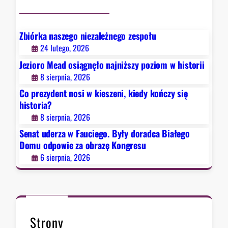
z
c
y
i
s
e
Zbiórka naszego niezależnego zespołu
i
g
24 lutego, 2026
ę
o
Jezioro Mead osiągnęło najniższy poziom w historii
h
.
8 sierpnia, 2026
i
B
s
Co prezydent nosi w kieszeni, kiedy kończy się
y
t
historia?
ł
o
8 sierpnia, 2026
y
r
d
Senat uderza w Fauciego. Były doradca Białego
i
o
Domu odpowie za obrazę Kongresu
a
r
6 sierpnia, 2026
?
a
d
c
a
B
Strony