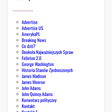
i
a
ł
e
Advertise
g
Advertise US
o
AmerykaPL
D
Breaking News
o
Co dziś?
m
Dookoła Najważniejszych Spraw
u
Felieton 2.0
o
George Washington
d
Historia Stanów Zjednoczonych
p
James Madison
o
James Monroe
w
John Adams
i
John Quincy Adams
e
Komentarz polityczny
z
Kontakt
a
Kontakt 1