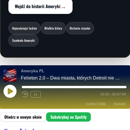
→
Wejdź do historii Ameryki
Najważniejsi ludzie
Wielkie bitwy
Historie stanów
Symbole Ameryki
Ameryka PL
Felieton 2.0 – Dwa miasta, których Detroit nie połknęło
P
1x
00:00
/
00:07:09
L
A
SUBSCRIBE
SHARE
Y
E
P
I
SHARE
Spotify
S
O