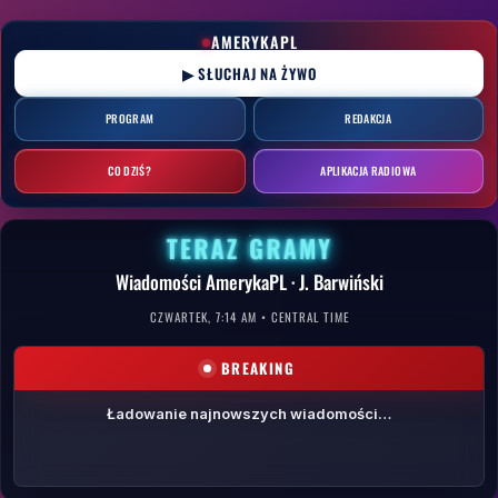
Przejdź
do
AMERYKAPL
treści
▶ SŁUCHAJ NA ŻYWO
PROGRAM
REDAKCJA
CO DZIŚ?
APLIKACJA RADIOWA
TERAZ GRAMY
Wiadomości AmerykaPL · J. Barwiński
CZWARTEK, 7:14 AM • CENTRAL TIME
BREAKING
Ładowanie najnowszych wiadomości…