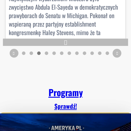
View on Facebook
·
Share
0
71
10
Programy
Sprawdź!
z