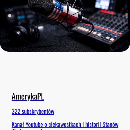
AmerykaPL
322 subskrybentów
Kanał Youtube o ciekawostkach i historii Stanów