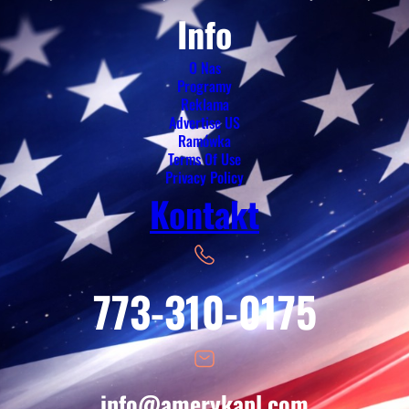
Info
O Nas
Programy
Reklama
Advertise US
Ramówka
Terms Of Use
Privacy Policy
Kontakt
773-310-0175
info@amerykapl.com