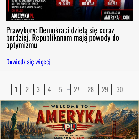
Prawybory: Demokraci dzielą się coraz
bardziej, Republikanom mają powody do
optymizmu
Dowiedz się więcej
…
1
2
3
4
5
27
28
29
30