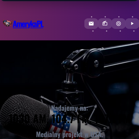
AmerykaPL
Nadajemy na:
1030 AM, 104.7 FM, 107.1 FM
Medialny projekt w USA.