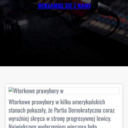
REKLAMUJ SIĘ Z NAMI
Żegnamy naszego ulubieńca z nienaganną fryzurą.
Shri Thanedar przegrywa prawybory
demokratyczne. Partia miała go dość 🤣
21 hours ago