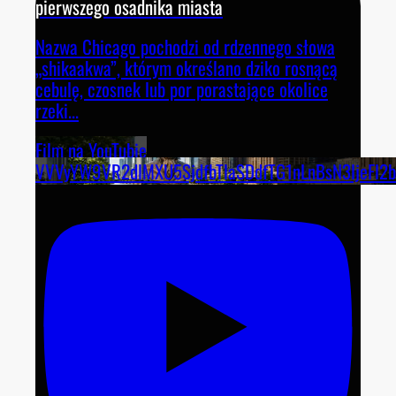
pierwszego osadnika miasta
Nazwa Chicago pochodzi od rdzennego słowa
„shikaakwa”, którym określano dziko rosnącą
cebulę, czosnek lub por porastające okolice
rzeki
...
Film na YouTubie
VVVyYW9VR2dlMXU5SjdfbTlaSDdfTG1nLnBsN3ljeFl2