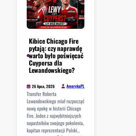
i
h
o
d
a
u
o
t
T
g
e
u
r
r
b
y
e
Kibice Chicago Fire
e
z
m
pytają: czy naprawdę
–
m
C
warto było poświęcać
h
i
h
Cuypersa dla
i
l
i
Lewandowskiego?
s
i
c
t
o
a
o
AmerykaPL
26 lipca, 2026
n
g
r
Transfer Roberta
a
o
i
Lewandowskiego miał rozpocząć
m
F
a
nową epokę w historii Chicago
i
i
I
Fire. Jeden z najwybitniejszych
i
r
l
napastników swojego pokolenia,
p
e
l
kapitan reprezentacji Polski…
o
,