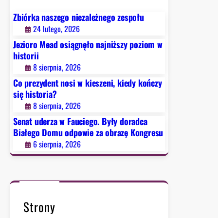
o
t
Zbiórka naszego niezależnego zespołu
i
u
24 lutego, 2026
s
f
o
Jezioro Mead osiągnęło najniższy poziom w
i
g
historii
n
ł
8 sierpnia, 2026
a
a
n
Co prezydent nosi w kieszeni, kiedy kończy
s
s
się historia?
z
o
8 sierpnia, 2026
a
w
Senat uderza w Fauciego. Były doradca
p
e
Białego Domu odpowie za obrazę Kongresu
o
g
6 sierpnia, 2026
n
o
a
d
2
7
Strony
m
l