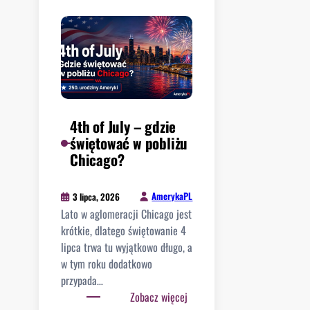
y
s
ć
p
k
p
e
o
o
r
c
w
s
y
i
a
k
e
d
l
t
l
o
4th of July – gdzie
r
a
s
świętować w pobliżu
z
L
p
Chicago?
a
e
o
w
w
r
s
AmerykaPL
3 lipca, 2026
a
i
w
Lato w aglomeracji Chicago jest
n
o
o
krótkie, dlatego świętowanie 4
d
z
j
lipca trwa tu wyjątkowo długo, a
o
y
e
w tym roku dodatkowo
w
n
j
przypada…
s
a
h
:
Zobacz więcej
k
d