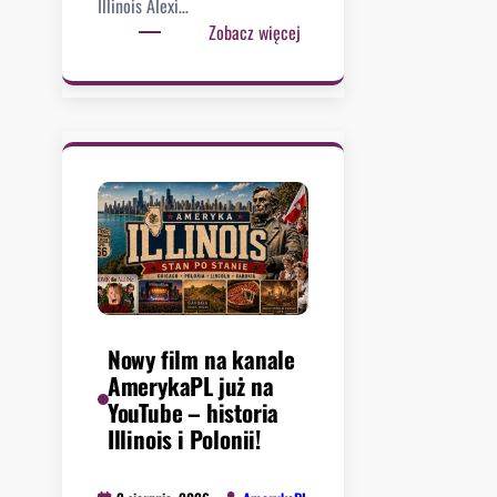
Illinois Alexi…
:
Zobacz więcej
C
h
i
c
a
g
o
m
a
d
o
ś
Nowy film na kanale
ć
AmerykaPL już na
o
YouTube – historia
b
Illinois i Polonii!
e
c