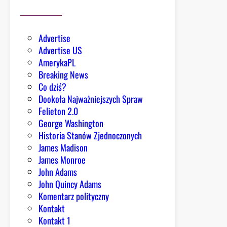
n
d
o
Advertise
l
Advertise US
a
AmerykaPL
r
Breaking News
ó
Co dziś?
w
Dookoła Najważniejszych Spraw
d
Felieton 2.0
o
George Washington
t
Historia Stanów Zjednoczonych
a
James Madison
c
James Monroe
j
John Adams
i
John Quincy Adams
d
Komentarz polityczny
l
Kontakt
a
Kontakt 1