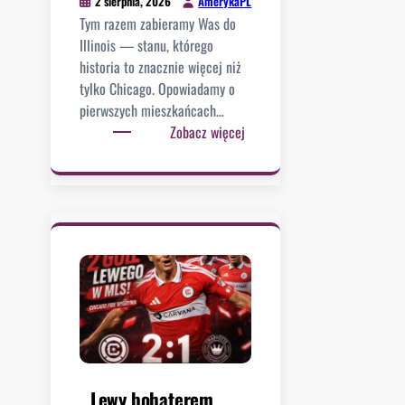
AmerykaPL
2 sierpnia, 2026
n
Tym razem zabieramy Was do
e
Illinois — stanu, którego
g
historia to znacznie więcej niż
o
tylko Chicago. Opowiadamy o
b
pierwszych mieszkańcach…
u
:
Zobacz więcej
r
N
m
o
i
w
s
y
t
f
r
i
z
l
a
m
?
n
A
a
l
k
e
a
Lewy bohaterem
x