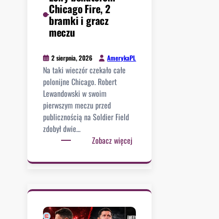
n
Chicago Fire, 2
i
a
bramki i gracz
G
l
meczu
i
e
a
A
n
AmerykaPL
2 sierpnia, 2026
m
n
Na taki wieczór czekało całe
e
o
polonijne Chicago. Robert
r
u
Lewandowski w swoim
y
l
pierwszym meczu przed
k
i
publicznością na Soldier Field
a
a
zdobył dwie…
P
s
:
Zobacz więcej
L
w
L
j
c
e
u
h
w
ż
o
y
n
d
b
a
z
o
Y