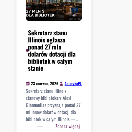
a
ó
n
ż
w
n
a
a
s
w
k
Sekretarz stanu
n
r
Illinois ogłasza
o
ó
ponad 27 mln
c
c
dolarów dotacji dla
n
e
bibliotek w całym
e
n
stanie
j
i
s
e
t
AmerykaPL
23 czerwca, 2026
r
r
Sekretarz stanu Illinois i
o
z
stanowy bibliotekarz Alexi
k
e
Giannoulias przyznaje ponad 27
u
l
milionów dolarów dotacji dla
s
a
bibliotek w całym Illinois —…
z
n
:
Zobacz więcej
k