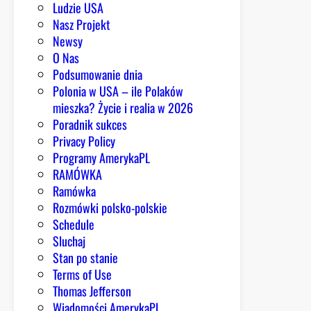
b
Ludzie USA
i
Nasz Projekt
b
Newsy
l
O Nas
i
Podsumowanie dnia
o
Polonia w USA – ile Polaków
t
mieszka? Życie i realia w 2026
e
Poradnik sukces
k
Privacy Policy
w
Programy AmerykaPL
c
RAMÓWKA
a
Ramówka
ł
Rozmówki polsko-polskie
y
Schedule
m
Sluchaj
s
Stan po stanie
t
Terms of Use
a
Thomas Jefferson
n
Wiadomości AmerykaPL