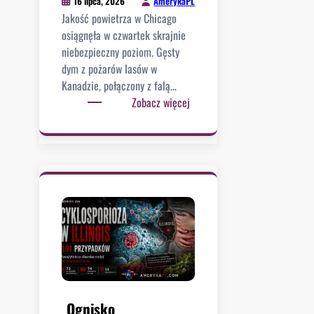
AmerykaPL
16 lipca, 2026
y
Jakość powietrza w Chicago
t
osiągnęła w czwartek skrajnie
a
niebezpieczny poziom. Gęsty
j
dym z pożarów lasów w
ą
Kanadzie, połączony z falą…
:
:
Zobacz więcej
c
C
z
h
y
i
n
c
a
a
p
g
r
o
a
o
w
d
d
n
ę
o
w
t
Ognisko
a