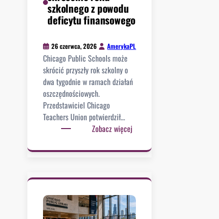
d
a
szkolnego z powodu
o
z
z
deficytu finansowego
?
o
g
n
i
AmerykaPL
26 czerwca, 2026
o
n
Chicago Public Schools może
j
ę
skrócić przyszły rok szkolny o
u
ł
dwa tygodnie w ramach działań
ż
a
oszczędnościowych.
1
,
Przedstawiciel Chicago
6
1
Teachers Union potwierdził…
1
z
:
Zobacz więcej
p
o
C
r
s
P
z
t
S
y
a
r
p
ł
o
a
a
z
d
r
w
k
a