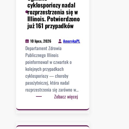
o
cyklosporiozy nadal
r
w
rozprzestrzenia się w
t
a
Illinois. Potwierdzono
o
ł
już 161 przypadków
b
o
y
n
ł
AmerykaPL
10 lipca, 2026
a
o
Departament Zdrowia
j
p
Publicznego Illinois
g
o
poinformował w czwartek o
o
ś
kolejnych przypadkach
r
w
cyklosporiozy — choroby
s
i
pasożytniczej, która nadal
z
ę
rozprzestrzenia się zarówno w…
ą
c
:
Zobacz więcej
j
a
O
a
ć
g
k
C
n
o
u
i
ś