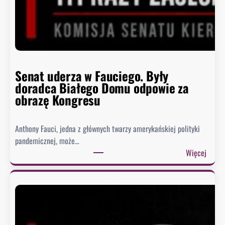
Senat uderza w Fauciego. Były
doradca Białego Domu odpowie za
obrazę Kongresu
Anthony Fauci, jedna z głównych twarzy amerykańskiej polityki
pandemicznej, może…
:
Więcej
S
e
n
a
t
u