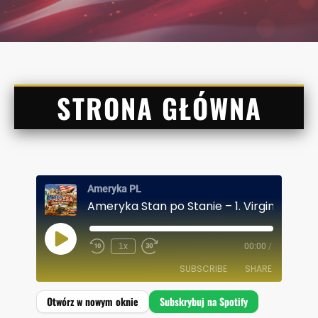
STRONA GŁÓWNA
Ameryka PL
Ameryka Stan po Stanie – 1. Virginia
P
1x
00:00
/
L
A
SUBSCRIBE
SHARE
Y
E
P
I
SHARE
Spotify
S