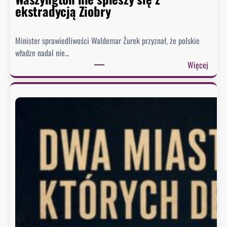
o
ekstradycją Ziobry
d
p
Minister sprawiedliwości Waldemar Żurek przyznał, że polskie
o
władze nadal nie…
w
:
Więcej
i
Ż
e
u
z
r
a
e
o
k
b
w
r
y
a
s
z
ł
ę
a
K
ł
o
p
n
i
g