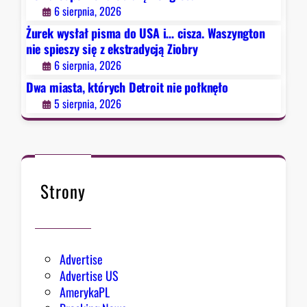
o
y
6 sierpnia, 2026
i
Żurek wysłał pisma do USA i… cisza. Waszyngton
t
nie spieszy się z ekstradycją Ziobry
n
6 sierpnia, 2026
i
e
Dwa miasta, których Detroit nie połknęło
p
5 sierpnia, 2026
o
ł
k
n
ę
Strony
ł
o
Advertise
Advertise US
AmerykaPL