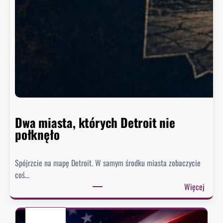
z
y
n
g
t
o
n
n
i
e
Dwa miasta, których Detroit nie
s
połknęło
p
i
Spójrzcie na mapę Detroit. W samym środku miasta zobaczycie
e
coś…
s
:
Więcej
z
D
y
w
s
a