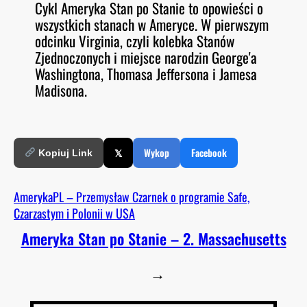
Cykl Ameryka Stan po Stanie to opowieści o
O
RSS FEED
wszystkich stanach w Ameryce. W pierwszym
LINK
D
E
odcinku Virginia, czyli kolebka Stanów
EMBED
Zjednoczonych i miejsce narodzin George'a
Washingtona, Thomasa Jeffersona i Jamesa
Madisona.
𝕏
Wykop
Facebook
Kopiuj Link
AmerykaPL – Przemysław Czarnek o programie Safe,
Czarzastym i Polonii w USA
Ameryka Stan po Stanie – 2. Massachusetts
→