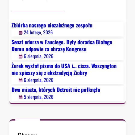
y
j
c
ą
h
Z
D
Zbiórka naszego niezależnego zespołu
i
e
24 lutego, 2026
o
t
b
Senat uderza w Fauciego. Były doradca Białego
r
r
Domu odpowie za obrazę Kongresu
o
y
6 sierpnia, 2026
i
Żurek wysłał pisma do USA i… cisza. Waszyngton
t
nie spieszy się z ekstradycją Ziobry
n
6 sierpnia, 2026
i
e
Dwa miasta, których Detroit nie połknęło
p
5 sierpnia, 2026
o
ł
k
n
ę