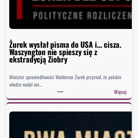
e
g
o
D
o
m
Żurek wysłał pisma do USA i… cisza.
u
Waszyngton nie spieszy się z
o
ekstradycją Ziobry
d
p
Minister sprawiedliwości Waldemar Żurek przyznał, że polskie
o
władze nadal nie…
w
:
Więcej
i
Ż
e
u
z
r
a
e
o
k
b
w