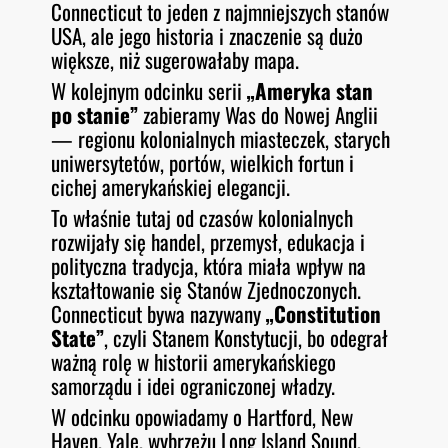
Connecticut to jeden z najmniejszych stanów
O
RSS FEED
USA, ale jego historia i znaczenie są dużo
LINK
D
E
większe, niż sugerowałaby mapa.
EMBED
W kolejnym odcinku serii
„Ameryka stan
po stanie”
zabieramy Was do Nowej Anglii
— regionu kolonialnych miasteczek, starych
uniwersytetów, portów, wielkich fortun i
cichej amerykańskiej elegancji.
To właśnie tutaj od czasów kolonialnych
rozwijały się handel, przemysł, edukacja i
polityczna tradycja, która miała wpływ na
kształtowanie się Stanów Zjednoczonych.
Connecticut bywa nazywany
„Constitution
State”
, czyli Stanem Konstytucji, bo odegrał
ważną rolę w historii amerykańskiego
samorządu i idei ograniczonej władzy.
W odcinku opowiadamy o Hartford, New
Haven, Yale, wybrzeżu Long Island Sound,