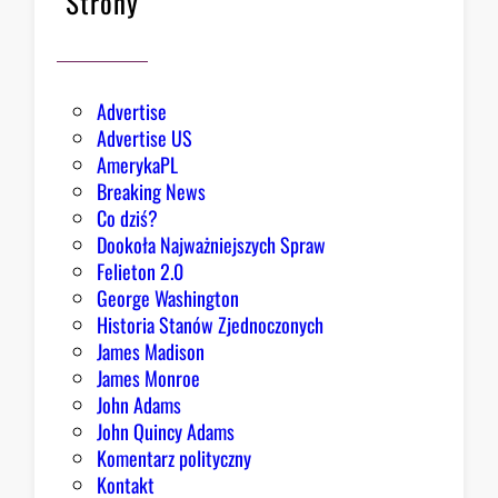
Strony
ł
o
Advertise
Advertise US
AmerykaPL
Breaking News
Co dziś?
Dookoła Najważniejszych Spraw
Felieton 2.0
George Washington
Historia Stanów Zjednoczonych
James Madison
James Monroe
John Adams
John Quincy Adams
Komentarz polityczny
Kontakt