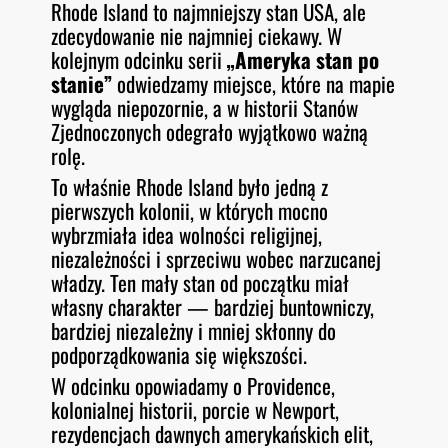
Rhode Island to najmniejszy stan USA, ale
O
RSS FEED
zdecydowanie nie najmniej ciekawy. W
LINK
D
E
kolejnym odcinku serii
„Ameryka stan po
EMBED
stanie”
odwiedzamy miejsce, które na mapie
wygląda niepozornie, a w historii Stanów
Zjednoczonych odegrało wyjątkowo ważną
rolę.
To właśnie Rhode Island było jedną z
pierwszych kolonii, w których mocno
wybrzmiała idea wolności religijnej,
niezależności i sprzeciwu wobec narzucanej
władzy. Ten mały stan od początku miał
własny charakter — bardziej buntowniczy,
bardziej niezależny i mniej skłonny do
podporządkowania się większości.
W odcinku opowiadamy o Providence,
kolonialnej historii, porcie w Newport,
rezydencjach dawnych amerykańskich elit,