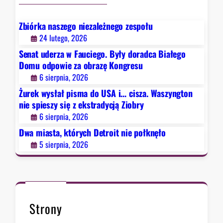
c
ą
h
Z
D
Zbiórka naszego niezależnego zespołu
i
e
24 lutego, 2026
o
t
b
Senat uderza w Fauciego. Były doradca Białego
r
r
Domu odpowie za obrazę Kongresu
o
y
6 sierpnia, 2026
i
Żurek wysłał pisma do USA i… cisza. Waszyngton
t
nie spieszy się z ekstradycją Ziobry
n
6 sierpnia, 2026
i
e
Dwa miasta, których Detroit nie połknęło
p
5 sierpnia, 2026
o
ł
k
n
ę
Strony
ł