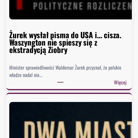
g
o
D
o
m
Żurek wysłał pisma do USA i… cisza.
u
Waszyngton nie spieszy się z
o
ekstradycją Ziobry
d
p
Minister sprawiedliwości Waldemar Żurek przyznał, że polskie
o
władze nadal nie…
w
:
Więcej
i
Ż
e
u
z
r
a
e
o
k
b
w
r
y
a