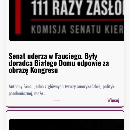
Senat uderza w Fauciego. Były
doradca Białego Domu odpowie za
obrazę Kongresu
Anthony Fauci, jedna z głównych twarzy amerykańskiej polityki
pandemicznej, może…
:
Więcej
S
e
n
a