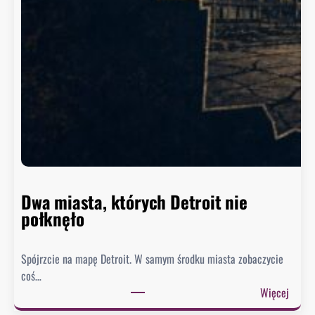
a
s
z
y
n
g
t
o
n
n
i
e
Dwa miasta, których Detroit nie
s
połknęło
p
i
Spójrzcie na mapę Detroit. W samym środku miasta zobaczycie
e
coś…
s
:
Więcej
z
D
y