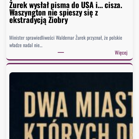
m
Żurek wysłał pisma do USA i… cisza.
u
Waszyngton nie spieszy się z
o
ekstradycją Ziobry
d
p
Minister sprawiedliwości Waldemar Żurek przyznał, że polskie
o
władze nadal nie…
w
:
Więcej
i
Ż
e
u
z
r
a
e
o
k
b
w
r
y
a
s
z
ł
ę
a
K
ł
o