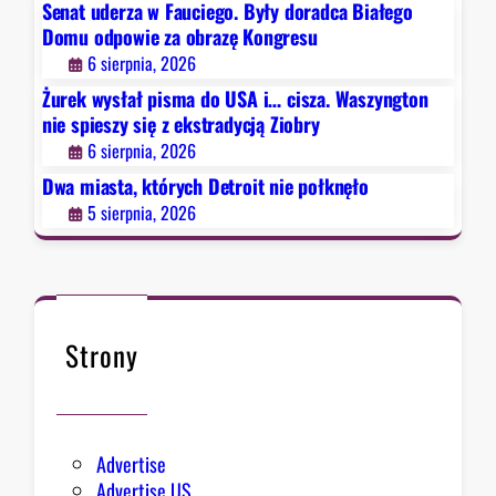
b
Senat uderza w Fauciego. Były doradca Białego
r
r
Domu odpowie za obrazę Kongresu
o
y
6 sierpnia, 2026
i
Żurek wysłał pisma do USA i… cisza. Waszyngton
t
nie spieszy się z ekstradycją Ziobry
n
6 sierpnia, 2026
i
e
Dwa miasta, których Detroit nie połknęło
p
5 sierpnia, 2026
o
ł
k
n
ę
Strony
ł
o
Advertise
Advertise US