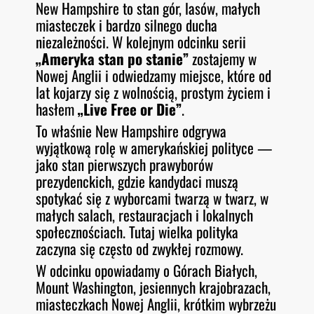
New Hampshire to stan gór, lasów, małych
O
RSS FEED
miasteczek i bardzo silnego ducha
LINK
D
E
niezależności. W kolejnym odcinku serii
EMBED
„Ameryka stan po stanie”
zostajemy w
Nowej Anglii i odwiedzamy miejsce, które od
lat kojarzy się z wolnością, prostym życiem i
hasłem
„Live Free or Die”
.
To właśnie New Hampshire odgrywa
wyjątkową rolę w amerykańskiej polityce —
jako stan pierwszych prawyborów
prezydenckich, gdzie kandydaci muszą
spotykać się z wyborcami twarzą w twarz, w
małych salach, restauracjach i lokalnych
społecznościach. Tutaj wielka polityka
zaczyna się często od zwykłej rozmowy.
W odcinku opowiadamy o Górach Białych,
Mount Washington, jesiennych krajobrazach,
miasteczkach Nowej Anglii, krótkim wybrzeżu