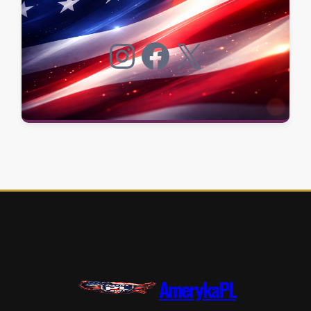
Instagram
Facebook
X
AmerykaPL