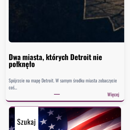
n
g
t
o
n
n
i
e
Dwa miasta, których Detroit nie
s
połknęło
p
i
Spójrzcie na mapę Detroit. W samym środku miasta zobaczycie
e
coś…
s
:
Więcej
z
D
y
w
s
a
i
Szukaj
m
ę
i