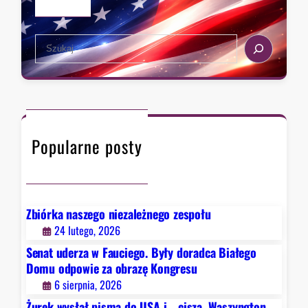
z
a
e
s
k
S
t
s
e
a
t
a
,
r
r
k
a
c
t
d
h
ó
y
Popularne posty
r
c
y
j
c
ą
h
Z
D
Zbiórka naszego niezależnego zespołu
i
e
24 lutego, 2026
o
t
b
Senat uderza w Fauciego. Były doradca Białego
r
r
Domu odpowie za obrazę Kongresu
o
y
6 sierpnia, 2026
i
Żurek wysłał pisma do USA i… cisza. Waszyngton