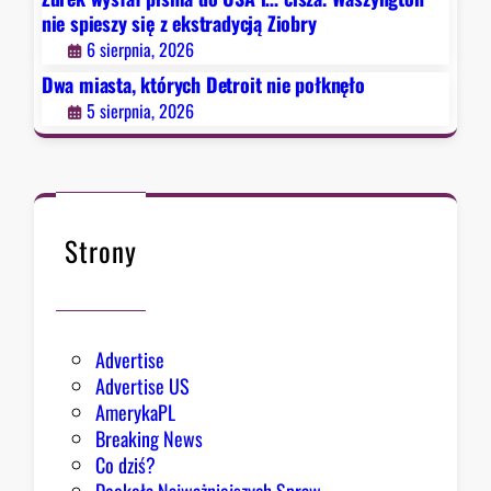
t
nie spieszy się z ekstradycją Ziobry
n
6 sierpnia, 2026
i
e
Dwa miasta, których Detroit nie połknęło
p
5 sierpnia, 2026
o
ł
k
n
ę
Strony
ł
o
Advertise
Advertise US
AmerykaPL
Breaking News
Co dziś?