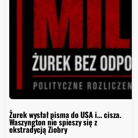
o
r
a
d
c
a
B
i
a
ł
e
g
o
D
o
m
Żurek wysłał pisma do USA i… cisza.
u
Waszyngton nie spieszy się z
o
ekstradycją Ziobry
d