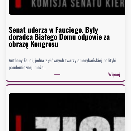
Senat uderza w Fauciego. Były
doradca Białego Domu odpowie za
obrazę Kongresu
Anthony Fauci, jedna z głównych twarzy amerykańskiej polityki
pandemicznej, może…
:
Więcej
S
e
n
a
t
u
d
e