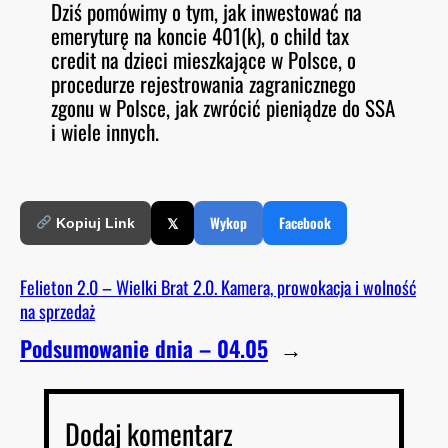
Dziś pomówimy o tym, jak inwestować na
O
RSS FEED
emeryturę na koncie 401(k), o
child tax
LINK
D
E
credit
na dzieci mieszkające w Polsce, o
EMBED
procedurze rejestrowania zagranicznego
zgonu w Polsce, jak zwrócić pieniądze do SSA
i wiele innych.
𝕏
Wykop
Facebook
Kopiuj Link
Felieton 2.0 – Wielki Brat 2.0. Kamera, prowokacja i wolność
na sprzedaż
Podsumowanie dnia – 04.05
→
Dodaj komentarz