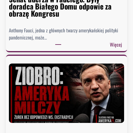
doradca Białego Domu odpowie za
obrazę Kongresu
Anthony Fauci, jedna z głównych twarzy amerykańskiej polityki
pandemicznej, może…
:
Więcej
S
e
n
a
t
u
d
e
r
z
a
w