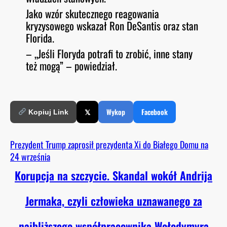
Jako wzór skutecznego reagowania
kryzysowego wskazał Ron DeSantis oraz stan
Florida.
– „Jeśli Floryda potrafi to zrobić, inne stany
też mogą” – powiedział.
𝕏
Wykop
Facebook
Kopiuj Link
Prezydent Trump zaprosił prezydenta Xi do Białego Domu na
24 września
Korupcja na szczycie. Skandal wokół Andrija
Jermaka, czyli człowieka uznawanego za
najbliższego współpracownika Wołodymyra