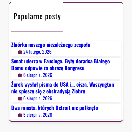
t
e
a
h
ó
z
s
Popularne posty
r
a
z
y
o
y
c
b
n
h
r
g
D
a
Zbiórka naszego niezależnego zespołu
t
e
z
24 lutego, 2026
o
t
ę
Senat uderza w Fauciego. Były doradca Białego
n
r
K
Domu odpowie za obrazę Kongresu
n
o
o
6 sierpnia, 2026
i
i
n
e
Żurek wysłał pisma do USA i… cisza. Waszyngton
t
g
s
nie spieszy się z ekstradycją Ziobry
n
r
p
6 sierpnia, 2026
i
e
i
e
Dwa miasta, których Detroit nie połknęło
s
e
p
u
5 sierpnia, 2026
s
o
z
ł