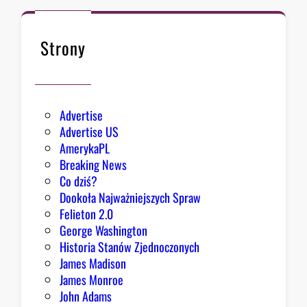
y
k
s
n
i
ę
Strony
ę
ł
z
o
e
k
Advertise
s
Advertise US
t
AmerykaPL
r
Breaking News
a
Co dziś?
d
Dookoła Najważniejszych Spraw
y
Felieton 2.0
c
George Washington
j
Historia Stanów Zjednoczonych
ą
James Madison
Z
James Monroe
i
John Adams
o