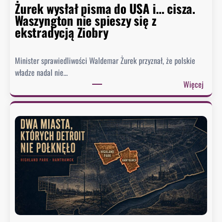
Żurek wysłał pisma do USA i… cisza.
F
Waszyngton nie spieszy się z
a
ekstradycją Ziobry
u
c
i
Minister sprawiedliwości Waldemar Żurek przyznał, że polskie
e
władze nadal nie…
g
:
Więcej
o
Ż
.
u
B
r
y
e
ł
k
y
w
d
y
o
s
r
ł
a
a
d
ł
c