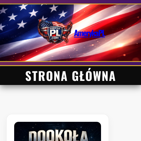
Przejdź
do
treści
AmerykaPL
STRONA GŁÓWNA