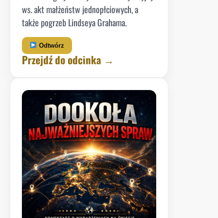
ws. akt małżeństw jednopłciowych, a
także pogrzeb Lindseya Grahama.
Odtwórz
Przejdź do odcinka →