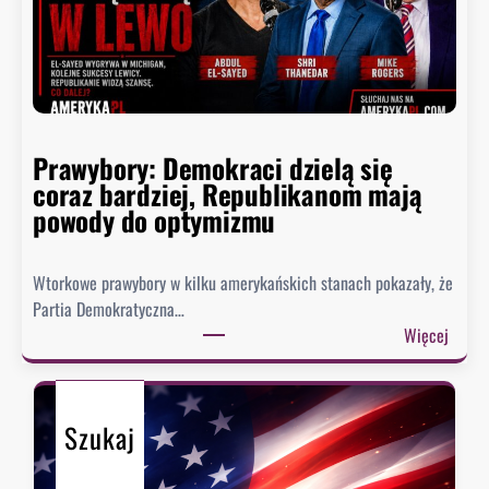
s
s
t
z
a
a
,
.
k
W
t
a
Prawybory: Demokraci dzielą się
ó
s
coraz bardziej, Republikanom mają
r
z
powody do optymizmu
y
y
c
n
h
Wtorkowe prawybory w kilku amerykańskich stanach pokazały, że
g
D
Partia Demokratyczna…
t
e
:
Więcej
o
t
P
n
r
r
n
o
a
i
i
Szukaj
w
e
t
y
s
n