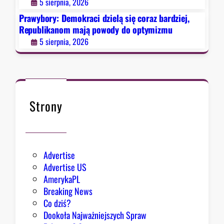
5 sierpnia, 2026
ą
j
s
ą
Prawybory: Demokraci dzielą się coraz bardziej,
i
Republikanom mają powody do optymizmu
Z
ę
i
5 sierpnia, 2026
c
o
o
b
r
r
a
y
z
Strony
b
a
r
d
Advertise
z
Advertise US
i
AmerykaPL
e
Breaking News
j
Co dziś?
,
Dookoła Najważniejszych Spraw
R