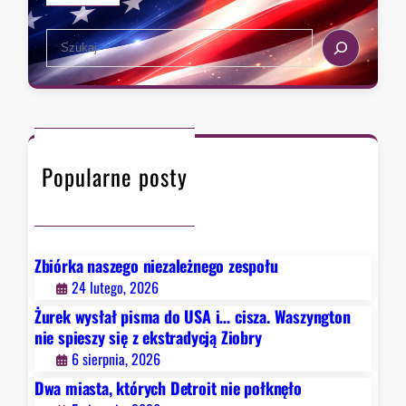
b
p
i
o
i
e
S
r
e
p
e
y
s
o
a
:
z
ł
r
D
y
k
c
e
s
n
h
m
i
ę
Popularne posty
o
ę
ł
k
z
o
r
e
a
k
c
s
Zbiórka naszego niezależnego zespołu
i
t
24 lutego, 2026
d
r
Żurek wysłał pisma do USA i… cisza. Waszyngton
z
a
nie spieszy się z ekstradycją Ziobry
i
d
6 sierpnia, 2026
e
y
Dwa miasta, których Detroit nie połknęło
l
c