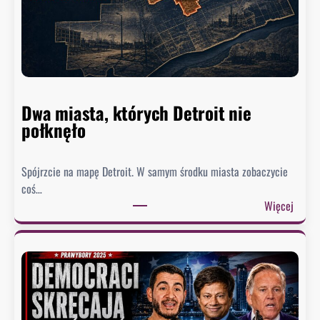
y
s
ł
a
ł
p
Dwa miasta, których Detroit nie
i
połknęło
s
m
a
Spójrzcie na mapę Detroit. W samym środku miasta zobaczycie
d
coś…
o
:
Więcej
U
D
S
w
A
a
i
m
…
i
c
a
i