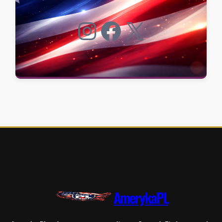
Instagram
Facebook
X
AmerykaPL