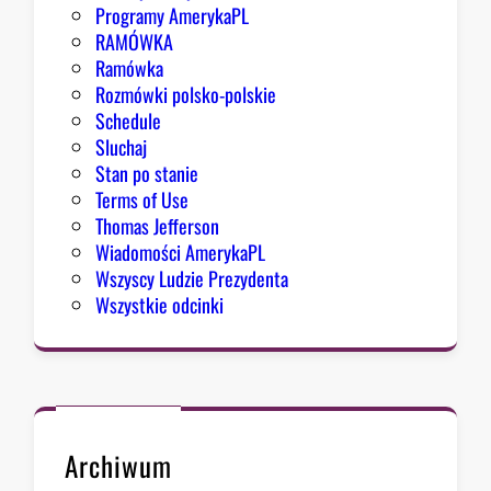
o
Programy AmerykaPL
d
RAMÓWKA
y
Ramówka
d
Rozmówki polsko-polskie
o
Schedule
o
Sluchaj
p
Stan po stanie
t
Terms of Use
y
Thomas Jefferson
m
Wiadomości AmerykaPL
i
Wszyscy Ludzie Prezydenta
z
Wszystkie odcinki
m
u
Archiwum