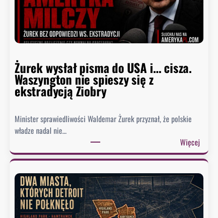
Żurek wysłał pisma do USA i… cisza.
Waszyngton nie spieszy się z
ekstradycją Ziobry
Minister sprawiedliwości Waldemar Żurek przyznał, że polskie
władze nadal nie…
:
Więcej
Ż
u
r
e
k
w