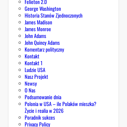
Felieton 2.0
e
George Washington
p
Historia Stanów Zjednoczonych
u
James Madison
b
James Monroe
l
John Adams
i
John Quincy Adams
k
Komentarz polityczny
a
Kontakt
n
Kontakt 1
o
Ludzie USA
m
Nasz Projekt
m
Newsy
a
O Nas
j
Podsumowanie dnia
ą
Polonia w USA – ile Polaków mieszka?
p
Życie i realia w 2026
o
Poradnik sukces
w
Privacy Policy