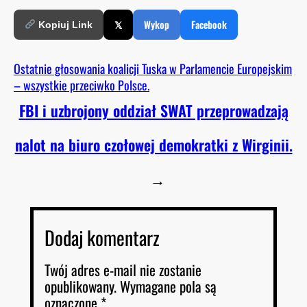
𝕏
Wykop
Facebook
Kopiuj Link
Ostatnie głosowania koalicji Tuska w Parlamencie Europejskim
– wszystkie przeciwko Polsce.
FBI i uzbrojony oddział SWAT przeprowadzają
nalot na biuro czołowej demokratki z Wirginii.
→
Dodaj komentarz
Twój adres e-mail nie zostanie
opublikowany.
Wymagane pola są
oznaczone
*