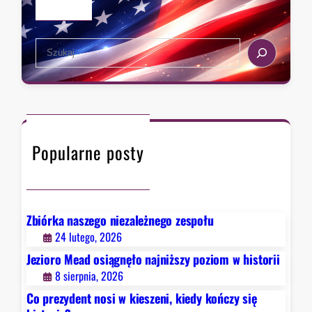
t
r
,
u
i
k
d
i
i
S
e
e
e
r
d
a
z
y
r
a
k
c
w
o
h
F
ń
Popularne posty
a
c
u
z
c
y
i
s
e
Zbiórka naszego niezależnego zespołu
i
g
24 lutego, 2026
ę
o
Jezioro Mead osiągnęło najniższy poziom w historii
h
.
8 sierpnia, 2026
i
B
s
Co prezydent nosi w kieszeni, kiedy kończy się
y
t