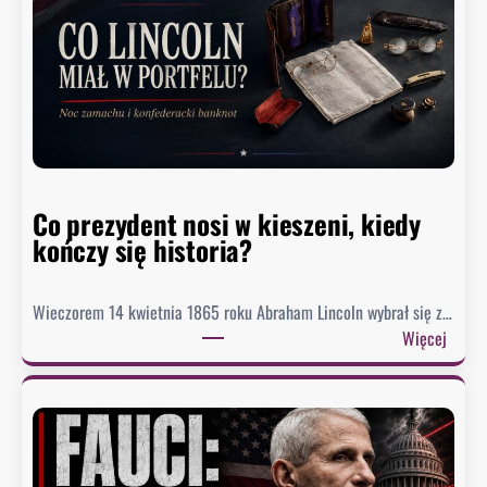
o
r
o
M
e
a
d
o
Co prezydent nosi w kieszeni, kiedy
s
kończy się historia?
i
ą
g
Wieczorem 14 kwietnia 1865 roku Abraham Lincoln wybrał się z…
n
:
Więcej
ę
C
ł
o
o
p
n
r
a
e
j