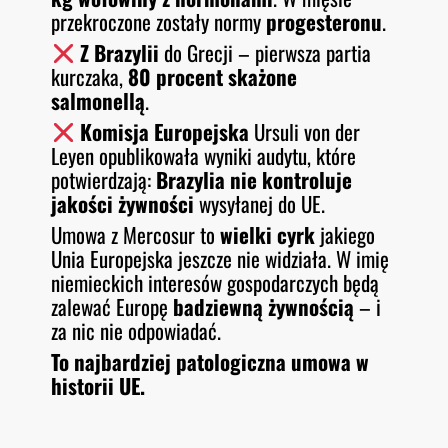
przekroczone zostały normy
progesteronu
.
Z Brazylii
do Grecji – pierwsza partia
kurczaka,
80 procent skażone
salmonellą
.
Komisja Europejska
Ursuli von der
Leyen opublikowała wyniki audytu, które
potwierdzają:
Brazylia nie kontroluje
jakości żywności
wysyłanej do UE.
Umowa z Mercosur to
wielki cyrk
jakiego
Unia Europejska jeszcze nie widziała. W imię
niemieckich interesów gospodarczych będą
zalewać Europę
badziewną żywnością
– i
za nic nie odpowiadać.
To najbardziej patologiczna umowa w
historii UE.