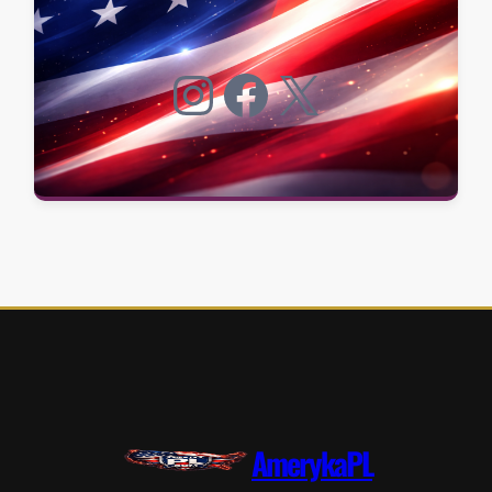
Instagram
Facebook
X
AmerykaPL