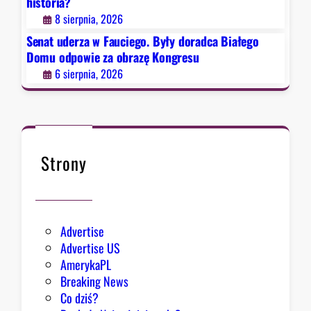
historia?
ł
o
8 sierpnia, 2026
y
r
d
Senat uderza w Fauciego. Były doradca Białego
i
o
Domu odpowie za obrazę Kongresu
a
r
6 sierpnia, 2026
?
a
d
c
a
B
Strony
i
a
ł
e
Advertise
g
Advertise US
o
AmerykaPL
D
Breaking News
o
Co dziś?
m