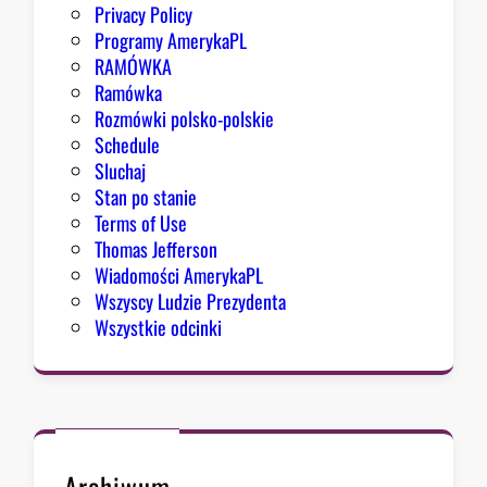
n
Privacy Policy
g
Programy AmerykaPL
r
RAMÓWKA
e
Ramówka
s
Rozmówki polsko-polskie
u
Schedule
Sluchaj
Stan po stanie
Terms of Use
Thomas Jefferson
Wiadomości AmerykaPL
Wszyscy Ludzie Prezydenta
Wszystkie odcinki
Archiwum