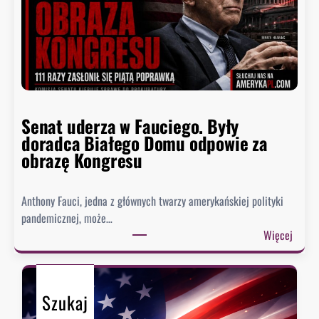
z
n
y
i
d
ż
e
s
n
z
t
y
n
p
Senat uderza w Fauciego. Były
o
o
doradca Białego Domu odpowie za
s
z
obrazę Kongresu
i
i
w
o
k
Anthony Fauci, jedna z głównych twarzy amerykańskiej polityki
m
i
pandemicznej, może…
w
e
:
Więcej
h
s
S
i
z
e
s
e
n
t
n
Szukaj
a
o
i