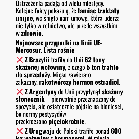
Ostrzeżenia padają od wielu miesięcy.
Kolejne fakty pokazują, że
łamiąc traktaty
unijne
, wciśnięto nam umowę, która uderza
nie tylko w rolnictwo, ale przede wszystkim
w
zdrowie
.
Najnowsze przypadki na linii UE-
Mercosur. Lista rośnie
Z Brazylii
trafiły do Unii
62 tony
skażonej wołowiny
, z czego
5 ton trafiło
do sprzedaży
. Mięso zawierało
zakazany,
rakotwórczy hormon estradiol
.
Z Argentyny
do Unii przypłynął
skażony
słonecznik
– pierwotnie przeznaczony do
spożycia, ale ostatecznie pójdzie na biodiesel,
bo normy pestycydów
przekroczono
pięciokrotnie
.
Z Urugwaju
do Polski trafiło ponad
600
kg wołowiny z hormonami
. W mięsie