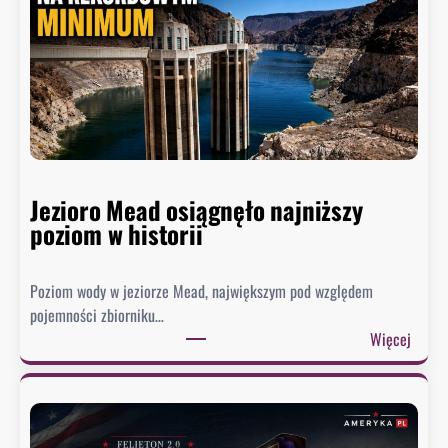
Jezioro Mead osiągnęło najniższy
poziom w historii
Poziom wody w jeziorze Mead, największym pod względem
pojemności zbiorniku…
:
Więcej
J
e
z
i