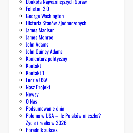
Dookoła Najważniejszych Spraw
u
Felieton 2.0
o
George Washington
d
Historia Stanów Zjednoczonych
p
James Madison
o
James Monroe
w
John Adams
i
John Quincy Adams
e
Komentarz polityczny
z
Kontakt
a
Kontakt 1
o
Ludzie USA
b
Nasz Projekt
r
Newsy
a
O Nas
z
Podsumowanie dnia
ę
Polonia w USA – ile Polaków mieszka?
K
Życie i realia w 2026
o
Poradnik sukces