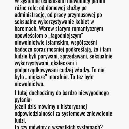
W systemie osmańskim niewolnicy pełnili
różne role: od domowej służby po
administrację, od pracy przymusowej po
seksualne wykorzystywanie kobiet w
haremach. Wbrew starym romantycznym
opowieściom o „łagodniejszym”
niewolnictwie islamskim, współcześni
badacze coraz mocniej podkreślają, że i tam
ludzie byli porywani, sprzedawani, seksualnie
wykorzystywani, okaleczani i
podporządkowywani cudzej władzy. To nie
było „miększe” moralnie. To też było
niewolnictwo.
I tutaj dochodzimy do bardzo niewygodnego
pytania:
jeżeli dziś mówimy o historycznej
odpowiedzialności za systemowe zniewolenie
ludzi,
to czy mówimy o wszystkich systemach?