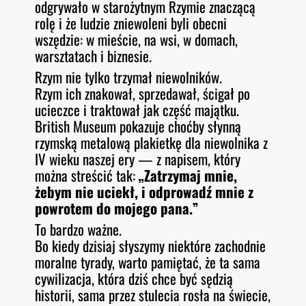
odgrywało w starożytnym Rzymie znaczącą
rolę i że ludzie zniewoleni byli obecni
wszędzie: w mieście, na wsi, w domach,
warsztatach i biznesie.
Rzym nie tylko trzymał niewolników.
Rzym ich znakował, sprzedawał, ścigał po
ucieczce i traktował jak część majątku.
British Museum pokazuje choćby słynną
rzymską metalową plakietkę dla niewolnika z
IV wieku naszej ery — z napisem, który
można streścić tak:
„Zatrzymaj mnie,
żebym nie uciekł, i odprowadź mnie z
powrotem do mojego pana.”
To bardzo ważne.
Bo kiedy dzisiaj słyszymy niektóre zachodnie
moralne tyrady, warto pamiętać, że ta sama
cywilizacja, która dziś chce być sędzią
historii, sama przez stulecia rosła na świecie,