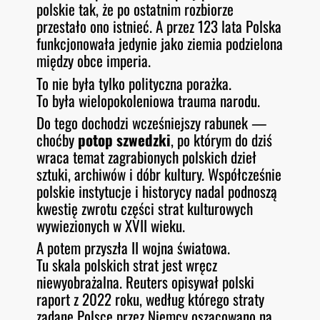
polskie tak, że po ostatnim rozbiorze
przestało ono istnieć. A przez 123 lata Polska
funkcjonowała jedynie jako ziemia podzielona
między obce imperia.
To nie była tylko polityczna porażka.
To była wielopokoleniowa trauma narodu.
Do tego dochodzi wcześniejszy rabunek —
choćby
potop szwedzki
, po którym do dziś
wraca temat zagrabionych polskich dzieł
sztuki, archiwów i dóbr kultury. Współcześnie
polskie instytucje i historycy nadal podnoszą
kwestię zwrotu części strat kulturowych
wywiezionych w XVII wieku.
A potem przyszła II wojna światowa.
Tu skala polskich strat jest wręcz
niewyobrażalna. Reuters opisywał polski
raport z 2022 roku, według którego straty
zadane Polsce przez Niemcy oszacowano na