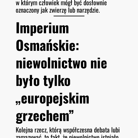
w którym człowiek mógł być dosłownie
oznaczony jak zwierzę lub narzędzie.
Imperium
Osmańskie:
niewolnictwo nie
było tylko
„europejskim
grzechem”
Kolejna rzecz, którą współczesna debata lubi
zamazywać, to fakt, że niewolnictwo istniało