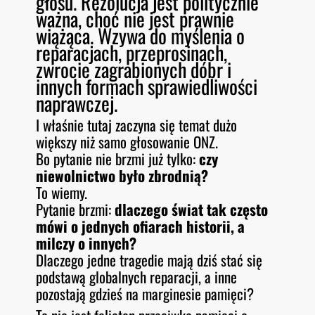
głosu. Rezolucja jest politycznie
ważna, choć nie jest prawnie
wiążąca. Wzywa do myślenia o
reparacjach, przeprosinach,
zwrocie zagrabionych dóbr i
innych formach sprawiedliwości
naprawczej.
I właśnie tutaj zaczyna się temat dużo
większy niż samo głosowanie ONZ.
Bo pytanie nie brzmi już tylko:
czy
niewolnictwo było zbrodnią?
To wiemy.
Pytanie brzmi:
dlaczego świat tak często
mówi o jednych ofiarach historii, a
milczy o innych?
Dlaczego jedne tragedie mają dziś stać się
podstawą globalnych reparacji, a inne
pozostają gdzieś na marginesie pamięci?