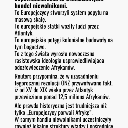
handel niewolnikami.
To Europejczycy stworzyli system popytu na
masową skalę.
To europejskie statki woziły ludzi przez
Atlantyk.
To europejskie potęgi kolonialne budowały na
tym bogactwo.
To z tego świata wyrosła nowoczesna
rasistowska ideologia usprawiedliwiająca
odczłowieczenie Afrykanów.
Reuters przypomina, że w uzasadnieniu
tegorocznej rezolucji ONZ przywoływano fakt,
iż od XV do XIX wieku przez Atlantyk
przewieziono ponad 12,5 miliona Afrykanów.
Ale prawda historyczna jest trudniejsza niż
tylko „Europejczycy porwali Afrykę”.
W samym handlu niewolnikami uczestniczyły
również lokalne struktury władzy i pośrednicy