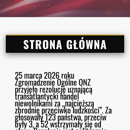
STRONA GŁÓWNA
25 marca 2026 roku
Zgromadzenie Ogólne ONZ
przyjęło rezolucję uznającą
transatlantycki handel
niewolnikami za „najcięższą
zbrodnię przeciwko ludzkości”. Za
głosowały 123 państwa, przeciw
były 3, a 52 wstrzymały się od