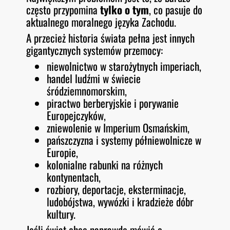
często przypomina
tylko o tym
, co pasuje do
aktualnego moralnego języka Zachodu.
A przecież historia świata pełna jest innych
gigantycznych systemów przemocy:
niewolnictwo w starożytnych imperiach,
handel ludźmi w świecie
śródziemnomorskim,
piractwo berberyjskie i porywanie
Europejczyków,
zniewolenie w Imperium Osmańskim,
pańszczyzna i systemy półniewolnicze w
Europie,
kolonialne rabunki na różnych
kontynentach,
rozbiory, deportacje, eksterminacje,
ludobójstwa, wywózki i kradzieże dóbr
kultury.
Jeśli świat chce naprawdę mówić o