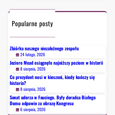
y
r
a
k
c
w
o
h
F
ń
Popularne posty
a
c
u
z
c
y
i
s
e
Zbiórka naszego niezależnego zespołu
i
g
24 lutego, 2026
ę
o
Jezioro Mead osiągnęło najniższy poziom w historii
h
.
8 sierpnia, 2026
i
B
s
Co prezydent nosi w kieszeni, kiedy kończy się
y
t
historia?
ł
o
8 sierpnia, 2026
y
r
d
Senat uderza w Fauciego. Były doradca Białego
i
o
Domu odpowie za obrazę Kongresu
a
r
6 sierpnia, 2026
?