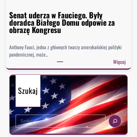
y
n
p
Senat uderza w Fauciego. Były
o
o
doradca Białego Domu odpowie za
s
z
obrazę Kongresu
i
i
w
o
k
Anthony Fauci, jedna z głównych twarzy amerykańskiej polityki
m
i
pandemicznej, może…
w
e
:
Więcej
h
s
S
i
z
e
s
e
n
t
n
Szukaj
a
o
i
t
r
,
u
i
k
d
i
i
S
e
e
e
r
d
a
z