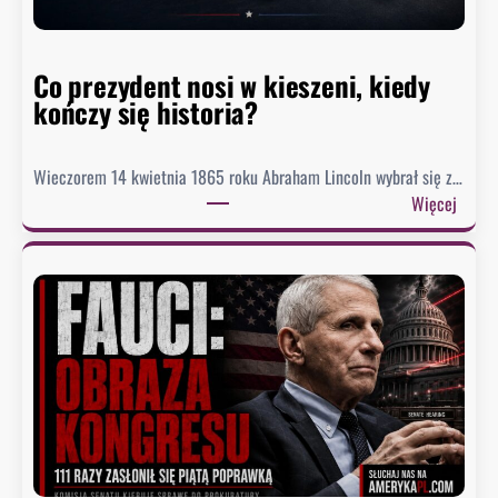
a
d
o
Co prezydent nosi w kieszeni, kiedy
s
kończy się historia?
i
ą
g
Wieczorem 14 kwietnia 1865 roku Abraham Lincoln wybrał się z…
n
:
Więcej
ę
C
ł
o
o
p
n
r
a
e
j
z
n
y
i
d
ż
e
s
n
z
t