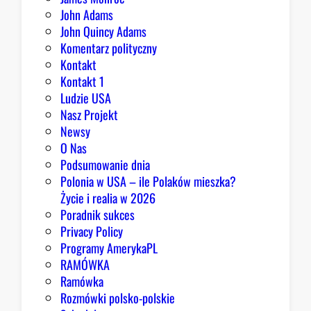
w
John Adams
i
John Quincy Adams
e
Komentarz polityczny
z
Kontakt
a
Kontakt 1
o
Ludzie USA
b
Nasz Projekt
r
Newsy
a
O Nas
z
Podsumowanie dnia
ę
Polonia w USA – ile Polaków mieszka?
K
Życie i realia w 2026
o
Poradnik sukces
n
Privacy Policy
g
Programy AmerykaPL
r
RAMÓWKA
e
Ramówka
s
Rozmówki polsko-polskie
u