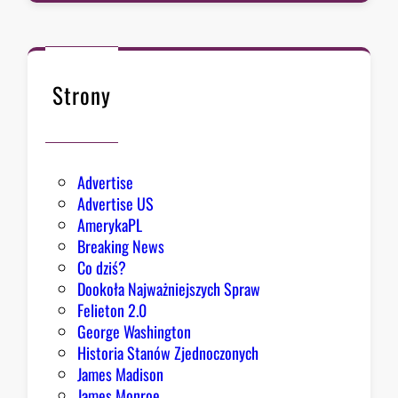
a
d
c
a
B
Strony
i
a
ł
e
Advertise
g
Advertise US
o
AmerykaPL
D
Breaking News
o
Co dziś?
m
Dookoła Najważniejszych Spraw
u
Felieton 2.0
o
George Washington
d
Historia Stanów Zjednoczonych
p
James Madison
o
James Monroe