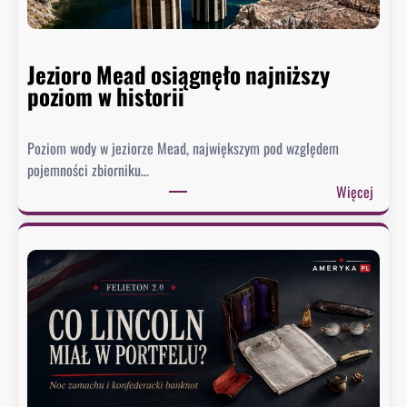
Jezioro Mead osiągnęło najniższy
poziom w historii
Poziom wody w jeziorze Mead, największym pod względem
pojemności zbiorniku…
:
Więcej
J
e
z
i
o
r
o
M
e