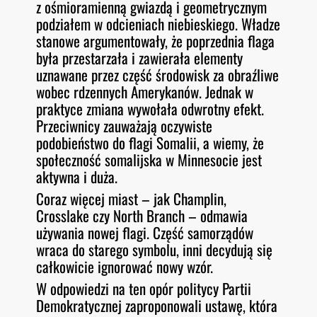
z ośmioramienną gwiazdą i geometrycznym
podziałem w odcieniach niebieskiego. Władze
stanowe argumentowały, że poprzednia flaga
była przestarzała i zawierała elementy
uznawane przez część środowisk za obraźliwe
wobec rdzennych Amerykanów. Jednak w
praktyce zmiana wywołała odwrotny efekt.
Przeciwnicy zauważają oczywiste
podobieństwo do flagi Somalii, a wiemy, że
społeczność somalijska w Minnesocie jest
aktywna i duża.
Coraz więcej miast – jak Champlin,
Crosslake czy North Branch – odmawia
używania nowej flagi. Część samorządów
wraca do starego symbolu, inni decydują się
całkowicie ignorować nowy wzór.
W odpowiedzi na ten opór politycy Partii
Demokratycznej zaproponowali ustawę, która