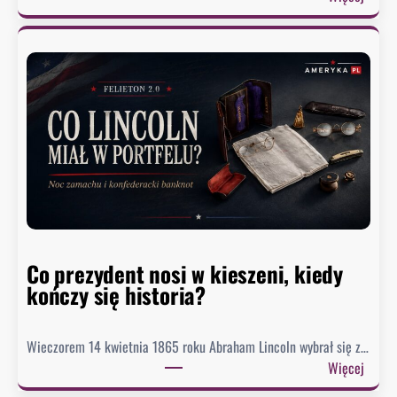
J
e
z
i
o
r
o
M
e
a
d
o
Co prezydent nosi w kieszeni, kiedy
s
kończy się historia?
i
ą
g
Wieczorem 14 kwietnia 1865 roku Abraham Lincoln wybrał się z…
n
:
Więcej
ę
C