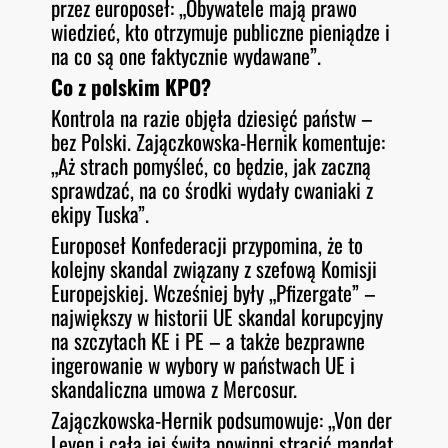
przez europoseł: „Obywatele mają prawo
wiedzieć, kto otrzymuje publiczne pieniądze i
na co są one faktycznie wydawane”.
Co z polskim KPO?
Kontrola na razie objęła dziesięć państw –
bez Polski. Zajączkowska-Hernik komentuje:
„Aż strach pomyśleć, co będzie, jak zaczną
sprawdzać, na co środki wydały cwaniaki z
ekipy Tuska”.
Europoseł Konfederacji przypomina, że to
kolejny skandal związany z szefową Komisji
Europejskiej. Wcześniej były „Pfizergate” –
największy w historii UE skandal korupcyjny
na szczytach KE i PE – a także bezprawne
ingerowanie w wybory w państwach UE i
skandaliczna umowa z Mercosur.
Zajączkowska-Hernik podsumowuje: „Von der
Leyen i cała jej świta powinni stracić mandat