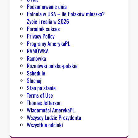
z
Podsumowanie dnia
ę
Polonia w USA – ile Polaków mieszka?
K
Życie i realia w 2026
o
Poradnik sukces
n
Privacy Policy
g
Programy AmerykaPL
r
RAMÓWKA
e
Ramówka
s
Rozmówki polsko-polskie
u
Schedule
Sluchaj
Stan po stanie
Terms of Use
Thomas Jefferson
Wiadomości AmerykaPL
Wszyscy Ludzie Prezydenta
Wszystkie odcinki