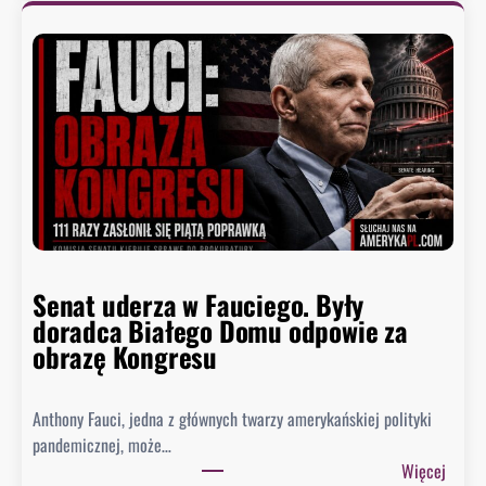
ł
o
o
p
n
r
a
e
j
z
n
y
i
d
ż
e
s
n
z
t
y
n
p
Senat uderza w Fauciego. Były
o
o
doradca Białego Domu odpowie za
s
z
obrazę Kongresu
i
i
w
o
k
Anthony Fauci, jedna z głównych twarzy amerykańskiej polityki
m
i
pandemicznej, może…
w
e
:
Więcej
h
s