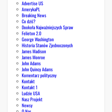
g
Advertise US
o
AmerykaPL
D
Breaking News
o
Co dziś?
m
Dookoła Najważniejszych Spraw
u
Felieton 2.0
o
George Washington
d
Historia Stanów Zjednoczonych
p
James Madison
o
James Monroe
w
John Adams
i
John Quincy Adams
e
Komentarz polityczny
z
Kontakt
a
Kontakt 1
o
Ludzie USA
b
Nasz Projekt
r
Newsy
a
O Nas