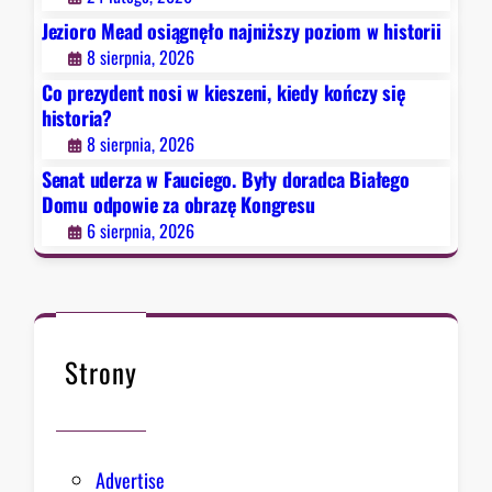
ę
o
Jezioro Mead osiągnęło najniższy poziom w historii
h
.
8 sierpnia, 2026
i
B
s
Co prezydent nosi w kieszeni, kiedy kończy się
y
t
historia?
ł
o
8 sierpnia, 2026
y
r
d
Senat uderza w Fauciego. Były doradca Białego
i
o
Domu odpowie za obrazę Kongresu
a
r
6 sierpnia, 2026
?
a
d
c
a
B
Strony
i
a
ł
e
Advertise