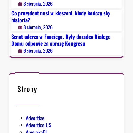
.
8 sierpnia, 2026
B
Co prezydent nosi w kieszeni, kiedy kończy się
y
historia?
ł
8 sierpnia, 2026
y
d
Senat uderza w Fauciego. Były doradca Białego
o
Domu odpowie za obrazę Kongresu
r
6 sierpnia, 2026
a
d
c
a
B
Strony
i
a
ł
e
Advertise
g
Advertise US
o
AmerykaPL