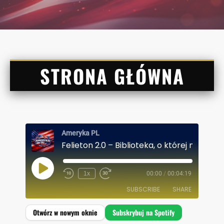
STRONA GŁÓWNA
Ameryka PL
P
1x
00:00
/
00:04:19
L
A
SUBSCRIBE
SHARE
Y
E
P
I
SHARE
Spotify
S