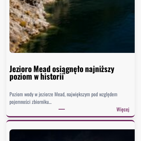
Jezioro Mead osiągnęło najniższy
poziom w historii
Poziom wody w jeziorze Mead, największym pod względem
pojemności zbiorniku…
:
Więcej
J
e
z
i