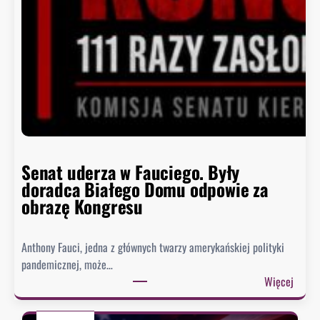
ń
c
z
y
s
i
ę
h
i
s
Senat uderza w Fauciego. Były
t
doradca Białego Domu odpowie za
o
obrazę Kongresu
r
i
Anthony Fauci, jedna z głównych twarzy amerykańskiej polityki
a
pandemicznej, może…
?
:
Więcej
S
e