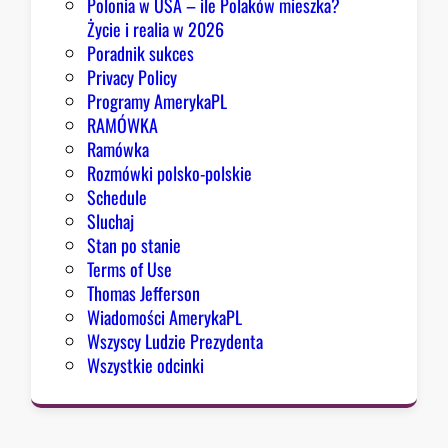
Polonia w USA – ile Polaków mieszka?
K
Życie i realia w 2026
o
Poradnik sukces
n
Privacy Policy
g
Programy AmerykaPL
r
RAMÓWKA
e
Ramówka
s
Rozmówki polsko-polskie
u
Schedule
Sluchaj
Stan po stanie
Terms of Use
Thomas Jefferson
Wiadomości AmerykaPL
Wszyscy Ludzie Prezydenta
Wszystkie odcinki