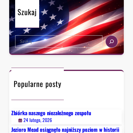
n
Szukaj
a
t
u
d
S
e
e
r
a
z
r
a
c
w
h
F
Popularne posty
a
u
c
i
e
Zbiórka naszego niezależnego zespołu
g
24 lutego, 2026
o
Jezioro Mead osiągnęło najniższy poziom w historii