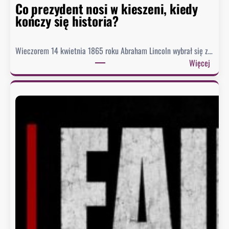
r
Co prezydent nosi w kieszeni, kiedy
i
kończy się historia?
i
Wieczorem 14 kwietnia 1865 roku Abraham Lincoln wybrał się z…
:
Więcej
C
o
p
r
e
z
y
d
e
n
t
n
o