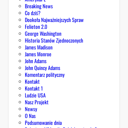
D
Breaking News
o
Co dziś?
m
Dookoła Najważniejszych Spraw
u
Felieton 2.0
o
George Washington
d
Historia Stanów Zjednoczonych
p
James Madison
o
James Monroe
w
John Adams
i
John Quincy Adams
e
Komentarz polityczny
z
Kontakt
a
Kontakt 1
o
Ludzie USA
b
Nasz Projekt
r
Newsy
a
O Nas
z
Podsumowanie dnia
ę