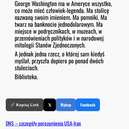
George Washington ma w Ameryce wszystko,
O
RSS FEED
co może mieć człowiek-legenda. Ma stolicę
LINK
D
E
nazwaną swoim imieniem. Ma pomniki. Ma
EMBED
twarz na banknocie jednodolarowym. Ma
miejsce w podręcznikach, w muzeach, w
przemówieniach polityków i w narodowej
mitologii Stanów Zjednoczonych.
A jednak jedna rzecz, o której sam kiedyś
myślał, przyszła dopiero po ponad dwóch
stuleciach.
Biblioteka.
𝕏
Wykop
Facebook
Kopiuj Link
DNS – szczegóły porozumienia USA-Iran