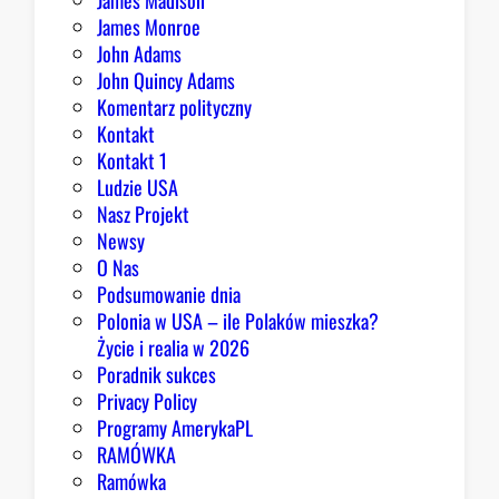
o
James Monroe
w
John Adams
i
John Quincy Adams
e
Komentarz polityczny
z
Kontakt
a
Kontakt 1
o
Ludzie USA
b
Nasz Projekt
r
Newsy
a
O Nas
z
Podsumowanie dnia
ę
Polonia w USA – ile Polaków mieszka?
K
Życie i realia w 2026
o
Poradnik sukces
n
Privacy Policy
g
Programy AmerykaPL
r
RAMÓWKA
e
Ramówka
s