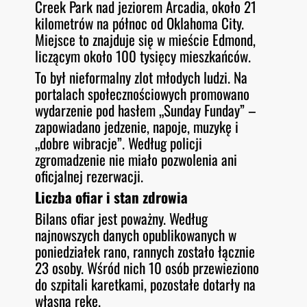
Creek Park nad jeziorem Arcadia, około 21
kilometrów na północ od Oklahoma City.
Miejsce to znajduje się w mieście Edmond,
liczącym około 100 tysięcy mieszkańców
.
To był nieformalny zlot młodych ludzi. Na
portalach społecznościowych promowano
wydarzenie pod hasłem „Sunday Funday” –
zapowiadano jedzenie, napoje, muzykę i
„dobre wibracje”
. Według policji
zgromadzenie nie miało pozwolenia ani
oficjalnej rezerwacji
.
Liczba ofiar i stan zdrowia
Bilans ofiar jest poważny. Według
najnowszych danych opublikowanych w
poniedziałek rano, rannych zostało łącznie
23 osoby
. Wśród nich 10 osób przewieziono
do szpitali karetkami, pozostałe dotarły na
własną rękę
.