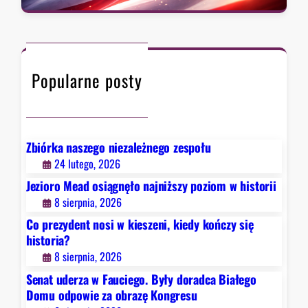
d
a
z
y
r
a
k
c
w
o
h
F
ń
Popularne posty
a
c
u
z
c
y
i
s
e
Zbiórka naszego niezależnego zespołu
i
g
24 lutego, 2026
ę
o
Jezioro Mead osiągnęło najniższy poziom w historii
h
.
8 sierpnia, 2026
i
B
s
Co prezydent nosi w kieszeni, kiedy kończy się
y
t
historia?
ł
o
8 sierpnia, 2026
y
r
d
Senat uderza w Fauciego. Były doradca Białego
i
o
Domu odpowie za obrazę Kongresu
a