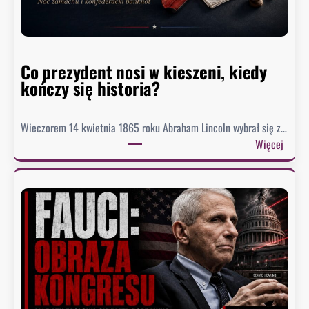
e
a
d
o
Co prezydent nosi w kieszeni, kiedy
s
kończy się historia?
i
ą
g
Wieczorem 14 kwietnia 1865 roku Abraham Lincoln wybrał się z…
n
:
Więcej
ę
C
ł
o
o
p
n
r
a
e
j
z
n
y
i
d
ż
e
s
n