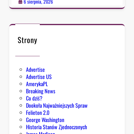
r
6 sierpnia, 2026
?
a
d
c
a
B
Strony
i
a
ł
e
Advertise
g
Advertise US
o
AmerykaPL
D
Breaking News
o
Co dziś?
m
Dookoła Najważniejszych Spraw
u
Felieton 2.0
o
George Washington
d
Historia Stanów Zjednoczonych
p
James Madison