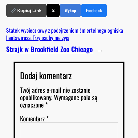
𝕏
Wykop
Facebook
Kopiuj Link
Statek wycieczkowy z podejrzeniem śmiertelnego ogniska
hantawirusa. Trzy osoby nie żyją
Strajk w Brookfield Zoo Chicago
→
Dodaj komentarz
Twój adres e-mail nie zostanie
opublikowany.
Wymagane pola są
oznaczone
*
Komentarz
*