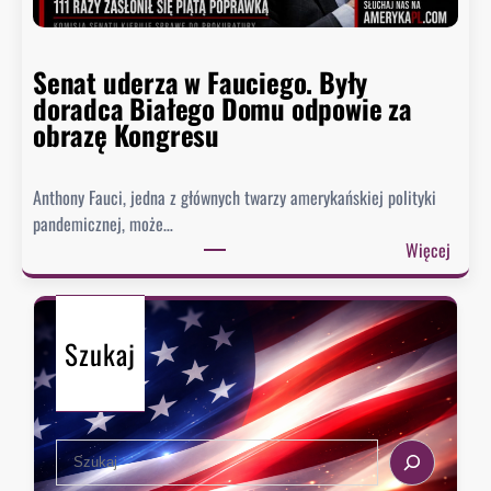
z
t
y
n
p
Senat uderza w Fauciego. Były
o
o
doradca Białego Domu odpowie za
s
z
obrazę Kongresu
i
i
w
o
k
Anthony Fauci, jedna z głównych twarzy amerykańskiej polityki
m
i
pandemicznej, może…
w
e
:
Więcej
h
s
S
i
z
e
s
e
n
t
n
Szukaj
a
o
i
t
r
,
u
i
k
d
i
i
S
e
e
e
r