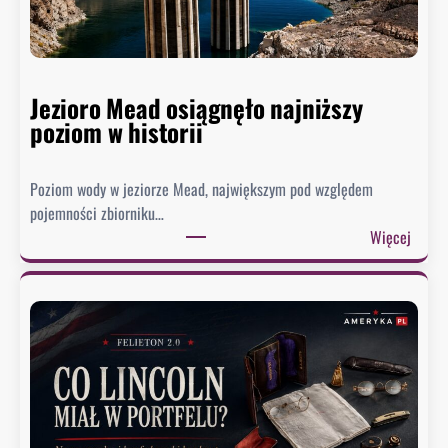
Jezioro Mead osiągnęło najniższy
poziom w historii
Poziom wody w jeziorze Mead, największym pod względem
pojemności zbiorniku…
:
Więcej
J
e
z
i
o
r
o
M