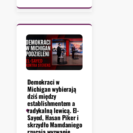
Ż
u
r
e
k
w
y
s
ł
a
ł
p
Demokraci w
i
Michigan wybierają
s
dziś między
m
establishmentem a
a
radykalną lewicą. El-
d
Sayed, Hasan Piker i
o
skrzydło Mamdaniego
U
rzucają wyzwanie