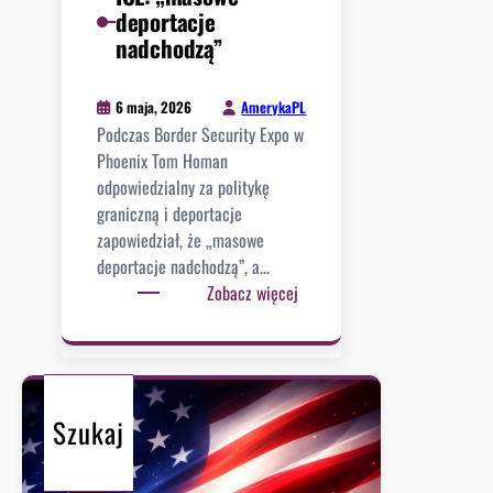
w
e
deportacje
o
i
n
nadchodzą”
s
c
a
ó
ą
m
b
AmerykaPL
6 maja, 2026
.
o
z
Podczas Border Security Expo w
E
ż
a
Phoenix Tom Homan
l
l
t
odpowiedzialny za politykę
-
i
r
graniczną i deportacje
S
w
z
zapowiedział, że „masowe
a
e
y
deportacje nadchodzą”, a…
y
k
m
:
Zobacz więcej
e
u
a
I
d
b
n
C
,
a
y
E
H
ń
c
:
a
s
h
„
Szukaj
s
k
m
a
i
a
n
e