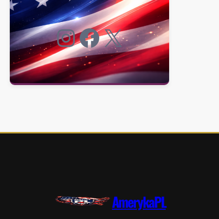
Instagram
Facebook
X
AmerykaPL