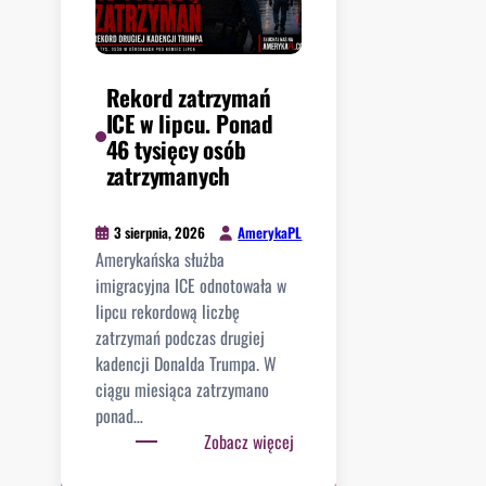
i
n
w
n
M
i
i
Rekord zatrzymań
e
c
ICE w lipcu. Ponad
s
h
46 tysięcy osób
p
i
zatrzymanych
i
g
e
a
s
AmerykaPL
3 sierpnia, 2026
n
z
Amerykańska służba
w
y
imigracyjna ICE odnotowała w
y
s
lipcu rekordową liczbę
b
i
zatrzymań podczas drugiej
i
ę
kadencji Donalda Trumpa. W
e
z
ciągu miesiąca zatrzymano
r
e
ponad…
a
k
:
Zobacz więcej
j
s
R
ą