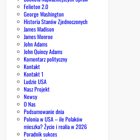
i
w
Felieton 2.0
e
p
George Washington
S
o
Historia Stanów Zjednoczonych
t
p
James Madison
e
i
James Monroe
v
e
John Adams
e
r
John Quincy Adams
n
a
Komentarz polityczny
s
j
Kontakt
ą
Kontakt 1
c
Ludzie USA
y
Nasz Projekt
c
Newsy
h
O Nas
H
Podsumowanie dnia
a
Polonia w USA – ile Polaków
m
mieszka? Życie i realia w 2026
a
Poradnik sukces
s