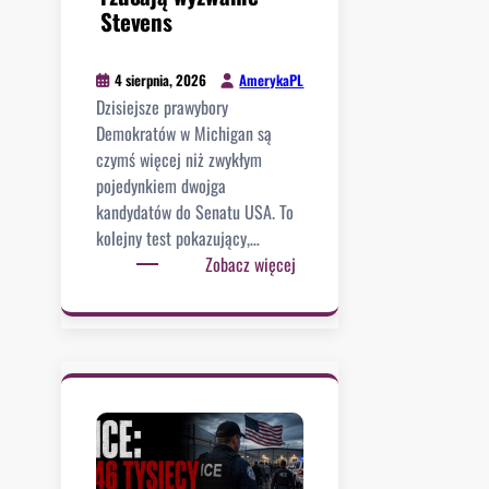
S
Stevens
A
i
AmerykaPL
4 sierpnia, 2026
…
Dzisiejsze prawybory
c
Demokratów w Michigan są
i
czymś więcej niż zwykłym
s
pojedynkiem dwojga
z
kandydatów do Senatu USA. To
a
kolejny test pokazujący,…
.
:
Zobacz więcej
W
D
a
e
s
m
z
o
y
k
n
r
g
a
t
c
o