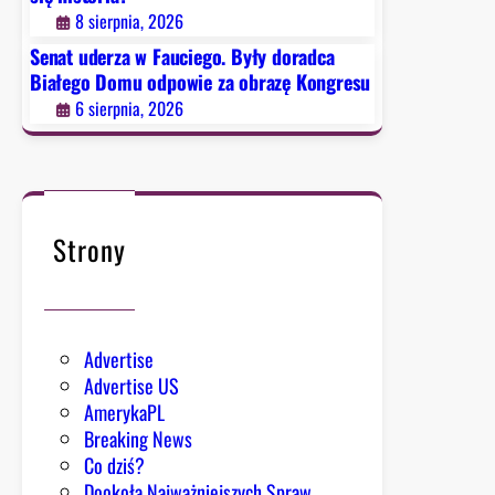
a
w
o
8 sierpnia, 2026
n
p
d
i
Senat uderza w Fauciego. Były doradca
r
z
Białego Domu odpowie za obrazę Kongresu
e
z
ą
g
6 sierpnia, 2026
e
”
o
c
r
i
z
w
u
k
c
Strony
o
a
I
j
C
ą
E
w
i
Advertise
y
r
Advertise US
z
u
AmerykaPL
w
c
Breaking News
a
h
Co dziś?
n
ó
Dookoła Najważniejszych Spraw