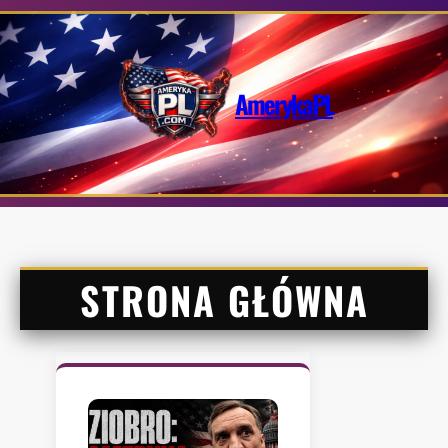
Przejdź
do
treści
AmerykaPL
STRONA GŁÓWNA