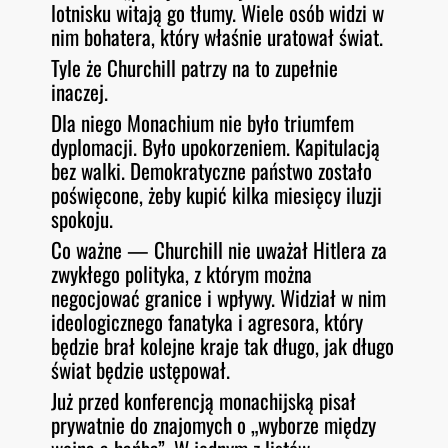
lotnisku witają go tłumy. Wiele osób widzi w
nim bohatera, który właśnie uratował świat.
Tyle że Churchill patrzy na to zupełnie
inaczej.
Dla niego Monachium nie było triumfem
dyplomacji. Było upokorzeniem. Kapitulacją
bez walki. Demokratyczne państwo zostało
poświęcone, żeby kupić kilka miesięcy iluzji
spokoju.
Co ważne — Churchill nie uważał Hitlera za
zwykłego polityka, z którym można
negocjować granice i wpływy. Widział w nim
ideologicznego fanatyka i agresora, który
będzie brał kolejne kraje tak długo, jak długo
świat będzie ustępował.
Już przed konferencją monachijską pisał
prywatnie do znajomych o „wyborze między