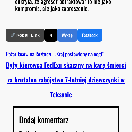
odkryła, że agresor potraktował to nie jako
kompromis, ale jako zaproszenie.
𝕏
Wykop
Facebook
Kopiuj Link
Pożar lasów na Roztoczu. „Kraj postawiony na nogi”
Były kierowca FedExu skazany na karę śmierci
za brutalne zabójstwo 7-letniej dziewczynki w
Teksasie
→
Dodaj komentarz