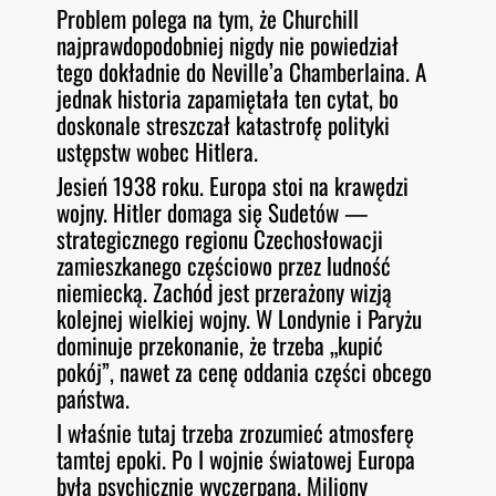
Problem polega na tym, że Churchill
najprawdopodobniej nigdy nie powiedział
tego dokładnie do Neville’a Chamberlaina. A
jednak historia zapamiętała ten cytat, bo
doskonale streszczał katastrofę polityki
ustępstw wobec Hitlera.
Jesień 1938 roku. Europa stoi na krawędzi
wojny. Hitler domaga się Sudetów —
strategicznego regionu Czechosłowacji
zamieszkanego częściowo przez ludność
niemiecką. Zachód jest przerażony wizją
kolejnej wielkiej wojny. W Londynie i Paryżu
dominuje przekonanie, że trzeba „kupić
pokój”, nawet za cenę oddania części obcego
państwa.
I właśnie tutaj trzeba zrozumieć atmosferę
tamtej epoki. Po I wojnie światowej Europa
była psychicznie wyczerpana. Miliony