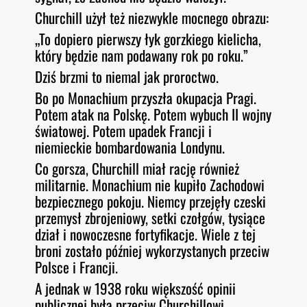
Churchill użył też niezwykle mocnego obrazu:
„To dopiero pierwszy łyk gorzkiego kielicha,
który będzie nam podawany rok po roku.”
Dziś brzmi to niemal jak proroctwo.
Bo po Monachium przyszła okupacja Pragi.
Potem atak na Polskę. Potem wybuch II wojny
światowej. Potem upadek Francji i
niemieckie bombardowania Londynu.
Co gorsza, Churchill miał rację również
militarnie. Monachium nie kupiło Zachodowi
bezpiecznego pokoju. Niemcy przejęły czeski
przemysł zbrojeniowy, setki czołgów, tysiące
dział i nowoczesne fortyfikacje. Wiele z tej
broni zostało później wykorzystanych przeciw
Polsce i Francji.
A jednak w 1938 roku większość opinii
publicznej była przeciw Churchillowi.