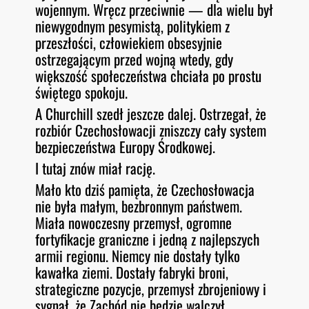
wojennym. Wręcz przeciwnie — dla wielu był
niewygodnym pesymistą, politykiem z
przeszłości, człowiekiem obsesyjnie
ostrzegającym przed wojną wtedy, gdy
większość społeczeństwa chciała po prostu
świętego spokoju.
A Churchill szedł jeszcze dalej. Ostrzegał, że
rozbiór Czechosłowacji zniszczy cały system
bezpieczeństwa Europy Środkowej.
I tutaj znów miał rację.
Mało kto dziś pamięta, że Czechosłowacja
nie była małym, bezbronnym państwem.
Miała nowoczesny przemysł, ogromne
fortyfikacje graniczne i jedną z najlepszych
armii regionu. Niemcy nie dostały tylko
kawałka ziemi. Dostały fabryki broni,
strategiczne pozycje, przemysł zbrojeniowy i
sygnał, że Zachód nie będzie walczył.