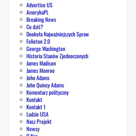
Advertise US
t
AmerykaPL
r
Breaking News
a
Co dziś?
d
Dookoła Najważniejszych Spraw
y
Felieton 2.0
c
George Washington
j
Historia Stanów Zjednoczonych
ą
James Madison
Z
James Monroe
i
John Adams
o
John Quincy Adams
b
Komentarz polityczny
r
Kontakt
y
Kontakt 1
Ludzie USA
Nasz Projekt
Newsy