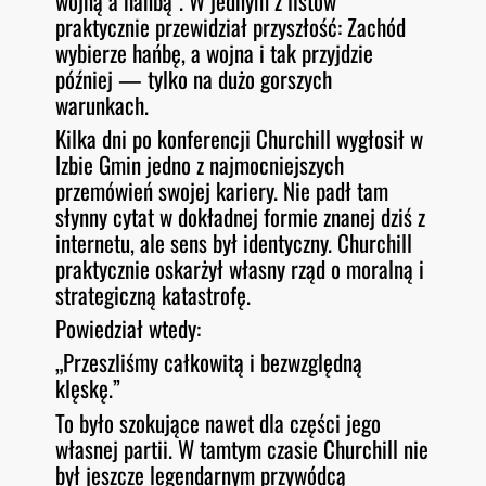
wojną a hańbą”. W jednym z listów
praktycznie przewidział przyszłość: Zachód
wybierze hańbę, a wojna i tak przyjdzie
później — tylko na dużo gorszych
warunkach.
Kilka dni po konferencji Churchill wygłosił w
Izbie Gmin jedno z najmocniejszych
przemówień swojej kariery. Nie padł tam
słynny cytat w dokładnej formie znanej dziś z
internetu, ale sens był identyczny. Churchill
praktycznie oskarżył własny rząd o moralną i
strategiczną katastrofę.
Powiedział wtedy:
„Przeszliśmy całkowitą i bezwzględną
klęskę.”
To było szokujące nawet dla części jego
własnej partii. W tamtym czasie Churchill nie
był jeszcze legendarnym przywódcą