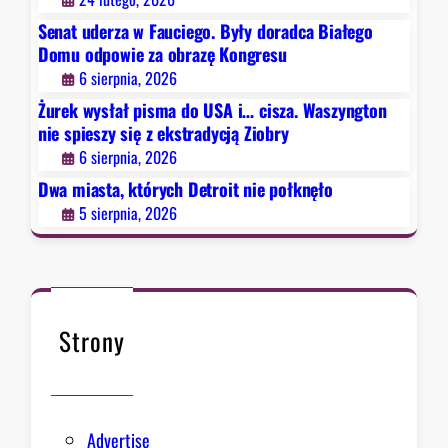
o
t
ę
Senat uderza w Fauciego. Były doradca Białego
n
r
K
Domu odpowie za obrazę Kongresu
n
o
o
6 sierpnia, 2026
i
i
n
e
Żurek wysłał pisma do USA i… cisza. Waszyngton
t
g
s
nie spieszy się z ekstradycją Ziobry
n
r
p
6 sierpnia, 2026
i
e
i
e
Dwa miasta, których Detroit nie połknęło
s
e
p
u
5 sierpnia, 2026
s
o
z
ł
y
k
s
n
i
ę
Strony
ę
ł
z
o
e
k
Advertise
s