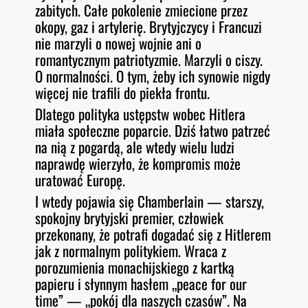
zabitych. Całe pokolenie zmiecione przez
okopy, gaz i artylerię. Brytyjczycy i Francuzi
nie marzyli o nowej wojnie ani o
romantycznym patriotyzmie. Marzyli o ciszy.
O normalności. O tym, żeby ich synowie nigdy
więcej nie trafili do piekła frontu.
Dlatego polityka ustępstw wobec Hitlera
miała społeczne poparcie. Dziś łatwo patrzeć
na nią z pogardą, ale wtedy wielu ludzi
naprawdę wierzyło, że kompromis może
uratować Europę.
I wtedy pojawia się Chamberlain — starszy,
spokojny brytyjski premier, człowiek
przekonany, że potrafi dogadać się z Hitlerem
jak z normalnym politykiem. Wraca z
porozumienia monachijskiego z kartką
papieru i słynnym hasłem „peace for our
time” — „pokój dla naszych czasów”. Na