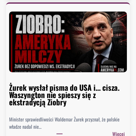
e
n
a
t
u
d
e
r
z
a
w
Żurek wysłał pisma do USA i… cisza.
F
Waszyngton nie spieszy się z
a
ekstradycją Ziobry
u
c
i
Minister sprawiedliwości Waldemar Żurek przyznał, że polskie
e
władze nadal nie…
g
:
Więcej