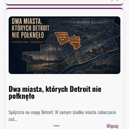
o
Ż
.
u
B
r
y
e
ł
k
y
w
d
y
o
s
r
ł
a
a
d
ł
c
p
a
Dwa miasta, których Detroit nie
i
B
połknęło
s
i
m
a
a
Spójrzcie na mapę Detroit. W samym środku miasta zobaczycie
ł
d
coś…
e
o
:
Więcej
g