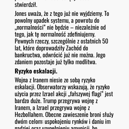
stwierdził.
Jones uważa, że z tego już nie wyjdziemy. To
powolny upadek systemu, a powrotu do
„normalności” nie będzie – niezależnie od
tego, jak tę normalność zdefiniujemy.
Pewnych rzeczy, szczególnie z ostatnich 50
lat, które doprowadziły Zachód do
bankructwa, odwrócić już nie można. Jego
zdaniem pozostaje już tylko modlitwa.
Ryzyko eskalacji.
Wojna z Iranem niesie ze sobą ryzyko
eskalacji. Obserwatorzy wskazują, że ryzyko
użycia przez Izrael akcji „fałszywej flagi” jest
bardzo duże. Trump przegrywa wojnę z
Iranem, a Izrael przegrywa wojnę z
Hezbollahem. Obecne zawieszenie broni służy
dwóm celom: uspokojeniu rynków i daniu im
nadziei oraz uzupełnieniu amunicji, bo