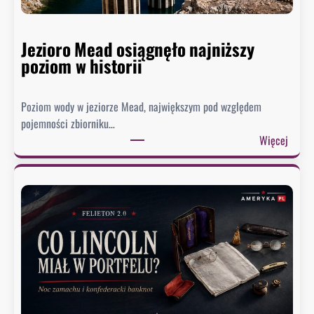
Jezioro Mead osiągnęło najniższy
poziom w historii
Poziom wody w jeziorze Mead, największym pod względem
pojemności zbiorniku…
:
Więcej
J
e
z
i
o
r
o
M
e
a