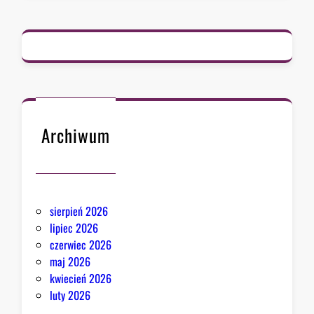
d
c
a
B
i
a
ł
e
Archiwum
g
o
D
o
sierpień 2026
m
lipiec 2026
u
czerwiec 2026
o
maj 2026
d
kwiecień 2026
p
luty 2026
o
w