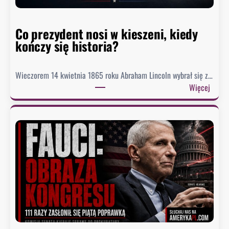
d
o
Co prezydent nosi w kieszeni, kiedy
s
kończy się historia?
i
ą
g
Wieczorem 14 kwietnia 1865 roku Abraham Lincoln wybrał się z…
n
:
Więcej
ę
C
ł
o
o
p
n
r
a
e
j
z
n
y
i
d
ż
e
s
n
z
t
y