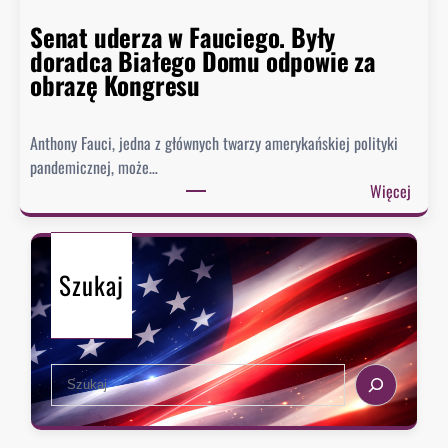
n
p
Senat uderza w Fauciego. Były
o
o
doradca Białego Domu odpowie za
s
z
obrazę Kongresu
i
i
w
o
k
Anthony Fauci, jedna z głównych twarzy amerykańskiej polityki
m
i
pandemicznej, może…
w
e
:
Więcej
h
s
S
i
z
e
s
e
n
t
n
Szukaj
a
o
i
t
r
,
u
i
k
d
i
i
S
e
e
e
r
d
a
z
y
r