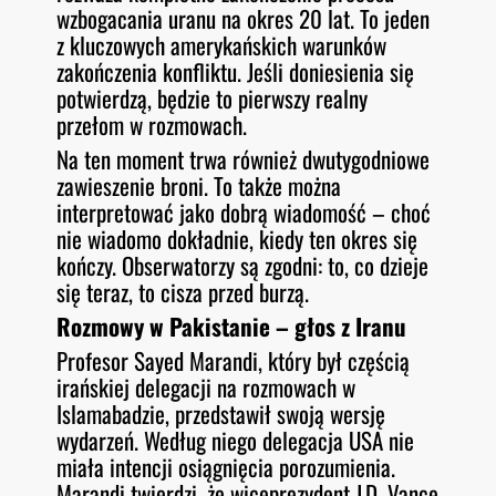
wzbogacania uranu na okres 20 lat. To jeden
z kluczowych amerykańskich warunków
zakończenia konfliktu. Jeśli doniesienia się
potwierdzą, będzie to pierwszy realny
przełom w rozmowach.
Na ten moment trwa również dwutygodniowe
zawieszenie broni. To także można
interpretować jako dobrą wiadomość – choć
nie wiadomo dokładnie, kiedy ten okres się
kończy. Obserwatorzy są zgodni: to, co dzieje
się teraz, to cisza przed burzą.
Rozmowy w Pakistanie – głos z Iranu
Profesor Sayed Marandi, który był częścią
irańskiej delegacji na rozmowach w
Islamabadzie, przedstawił swoją wersję
wydarzeń. Według niego delegacja USA nie
miała intencji osiągnięcia porozumienia.
Marandi twierdzi, że wiceprezydent J.D. Vance