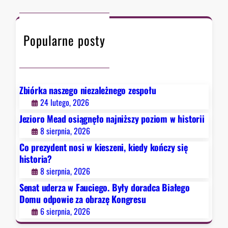
a
k
c
w
o
h
F
ń
Popularne posty
a
c
u
z
c
y
i
s
e
Zbiórka naszego niezależnego zespołu
i
g
24 lutego, 2026
ę
o
Jezioro Mead osiągnęło najniższy poziom w historii
h
.
8 sierpnia, 2026
i
B
s
Co prezydent nosi w kieszeni, kiedy kończy się
y
t
historia?
ł
o
8 sierpnia, 2026
y
r
d
Senat uderza w Fauciego. Były doradca Białego
i
o
Domu odpowie za obrazę Kongresu
a
r
6 sierpnia, 2026
?
a