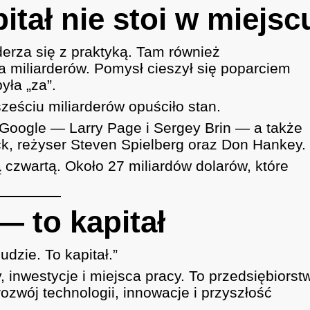
itał nie stoi w miejsc
zderza się z praktyką. Tam również
 miliarderów. Pomysł cieszył się poparciem
ła „za”.
ześciu miliarderów opuściło stan.
e Google — Larry Page i Sergey Brin — a także
ck, reżyser Steven Spielberg oraz Don Hankey.
czwartą. Około 27 miliardów dolarów, które
 — to kapitał
dzie. To kapitał.”
my, inwestycje i miejsca pracy. To przedsiębiorst
ozwój technologii, innowacje i przyszłość