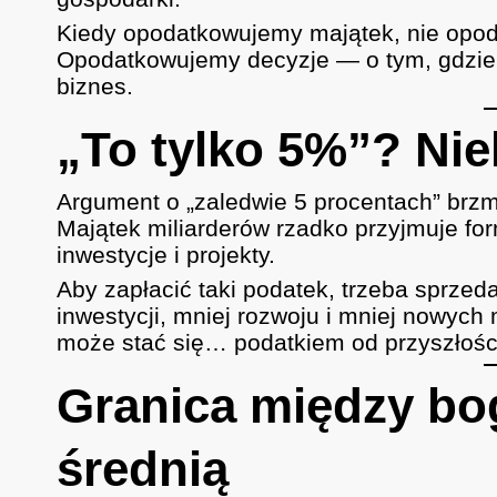
Kiedy opodatkowujemy majątek, nie opo
Opodatkowujemy decyzje — o tym, gdzie i
biznes.
„To tylko 5%”? Nie
Argument o „zaledwie 5 procentach” brzmi
Majątek miliarderów rzadko przyjmuje for
inwestycje i projekty.
Aby zapłacić taki podatek, trzeba sprze
inwestycji, mniej rozwoju i mniej nowych
może stać się… podatkiem od przyszłośc
Granica między bo
średnią