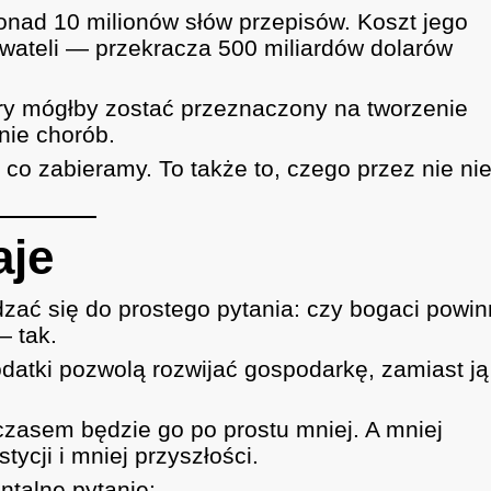
nad 10 milionów słów przepisów. Koszt jego
ywateli — przekracza 500 miliardów dolarów
tóry mógłby zostać przeznaczony na tworzenie
nie chorób.
 co zabieramy. To także to, czego przez nie ni
aje
ać się do prostego pytania: czy bogaci powin
— tak.
odatki pozwolą rozwijać gospodarkę, zamiast ją
czasem będzie go po prostu mniej. A mniej
ycji i mniej przyszłości.
ntalne pytanie: