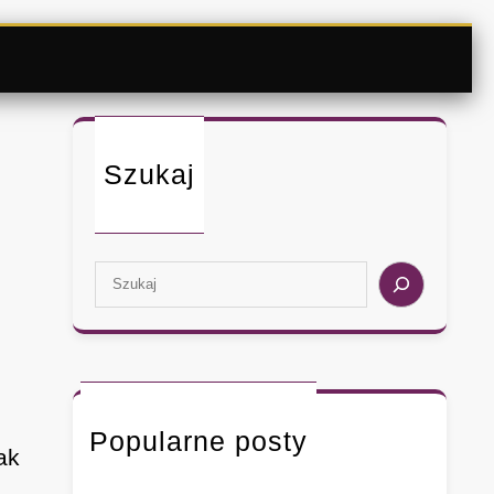
Szukaj
S
e
a
r
c
h
Popularne posty
ak