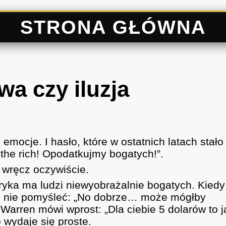
STRONA GŁÓWNA
a czy iluzja
emocje. I hasło, które w ostatnich latach stało
the rich! Opodatkujmy bogatych!”.
 wręcz oczywiście.
yka ma ludzi niewyobrażalnie bogatych. Kiedy
no nie pomyśleć: „No dobrze… może mógłby
 Warren mówi wprost: „Dla ciebie 5 dolarów to j
 wydaje się proste.