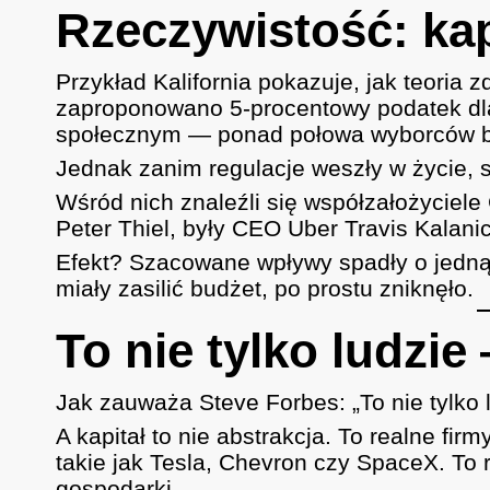
Rzeczywistość: kap
Przykład Kalifornia pokazuje, jak teoria 
zaproponowano 5-procentowy podatek dla
społecznym — ponad połowa wyborców by
Jednak zanim regulacje weszły w życie, s
Wśród nich znaleźli się współzałożyciel
Peter Thiel, były CEO Uber Travis Kalani
Efekt? Szacowane wpływy spadły o jedną 
miały zasilić budżet, po prostu zniknęło.
To nie tylko ludzie
Jak zauważa Steve Forbes: „To nie tylko lu
A kapitał to nie abstrakcja. To realne fir
takie jak Tesla, Chevron czy SpaceX. To r
gospodarki.