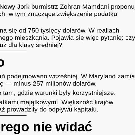
 W Nowy Jork burmistrz Zohran Mamdani proponu
ch, w tym znaczące zwiększenie podatku
a się od 750 tysięcy dolarów. W realiach
nego mieszkania. Pojawia się więc pytanie: cz
uż dla klasy średniej?
o
ań podejmowano wcześniej. W Maryland zamia
ę — minus 257 milionów dolarów.
ę tam, gdzie warunki były korzystniejsze.
atkami majątkowymi. Większość krajów
ż prowadziły do odpływu kapitału.
rego nie widać