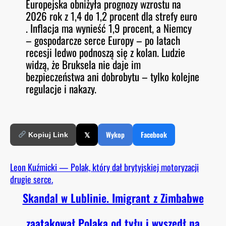
Europejska obniżyła prognozy wzrostu na
2026 rok z 1,4 do 1,2 procent dla strefy euro
. Inflacja ma wynieść 1,9 procent, a Niemcy
– gospodarcze serce Europy – po latach
recesji ledwo podnoszą się z kolan. Ludzie
widzą, że Bruksela nie daje im
bezpieczeństwa ani dobrobytu – tylko kolejne
regulacje i nakazy.
𝕏
Wykop
Facebook
Kopiuj Link
Leon Kuźmicki — Polak, który dał brytyjskiej motoryzacji
drugie serce.
Skandal w Lublinie. Imigrant z Zimbabwe
zaatakował Polaka od tyłu i wyszedł na