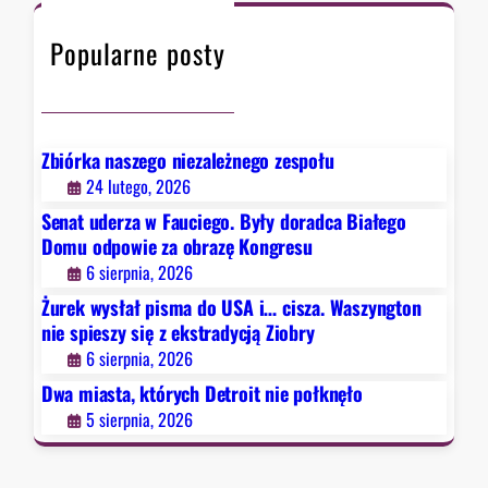
t
e
a
h
ó
z
s
Popularne posty
r
a
z
y
o
y
c
b
n
h
r
g
D
a
Zbiórka naszego niezależnego zespołu
t
e
z
24 lutego, 2026
o
t
ę
Senat uderza w Fauciego. Były doradca Białego
n
r
K
Domu odpowie za obrazę Kongresu
n
o
o
6 sierpnia, 2026
i
i
n
e
Żurek wysłał pisma do USA i… cisza. Waszyngton
t
g
s
nie spieszy się z ekstradycją Ziobry
n
r
p
6 sierpnia, 2026
i
e
i
e
Dwa miasta, których Detroit nie połknęło
s
e
p
u
5 sierpnia, 2026
s
o
z
ł
y