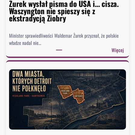
Żurek wysłał pisma do USA i… cisza.
F
Waszyngton nie spieszy się z
a
ekstradycją Ziobry
u
c
i
Minister sprawiedliwości Waldemar Żurek przyznał, że polskie
e
władze nadal nie…
g
:
Więcej
o
Ż
.
u
B
r
y
e
ł
k
y
w
d
y
o
s
r
ł
a
a
d
ł
c