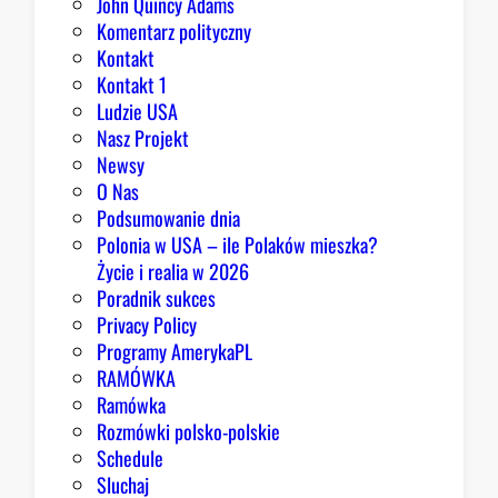
John Quincy Adams
b
Komentarz polityczny
r
Kontakt
y
Kontakt 1
Ludzie USA
Nasz Projekt
Newsy
O Nas
Podsumowanie dnia
Polonia w USA – ile Polaków mieszka?
Życie i realia w 2026
Poradnik sukces
Privacy Policy
Programy AmerykaPL
RAMÓWKA
Ramówka
Rozmówki polsko-polskie
Schedule
Sluchaj