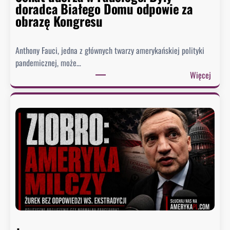
doradca Białego Domu odpowie za
obrazę Kongresu
Anthony Fauci, jedna z głównych twarzy amerykańskiej polityki
pandemicznej, może…
:
Więcej
S
e
n
a
t
u
d
e
r
z
a
w