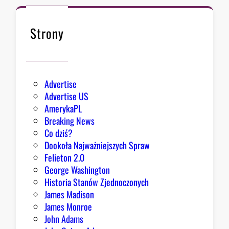
k
s
n
i
ę
Strony
ę
ł
z
o
e
k
Advertise
s
Advertise US
t
AmerykaPL
r
Breaking News
a
Co dziś?
d
Dookoła Najważniejszych Spraw
y
Felieton 2.0
c
George Washington
j
Historia Stanów Zjednoczonych
ą
James Madison
Z
James Monroe
i
John Adams
o