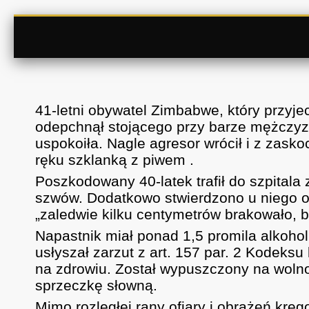
41-letni obywatel Zimbabwe, który przyjec
odepchnął stojącego przy barze mężczyzn
uspokoiła. Nagle agresor wrócił i z zask
ręku szklanką z piwem .
Poszkodowany 40-latek trafił do szpitala 
szwów. Dodatkowo stwierdzono u niego o
„zaledwie kilku centymetrów brakowało, by
Napastnik miał ponad 1,5 promila alkohol
usłyszał zarzut z art. 157 par. 2 Kodek
na zdrowiu. Został wypuszczony na wolnoś
sprzeczkę słowną.
Mimo rozległej rany ofiary i obrażeń kręg