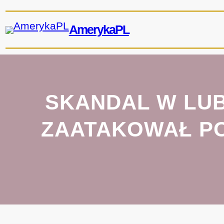
Przejdź
do
AmerykaPL
treści
SKANDAL W LUB
ZAATAKOWAŁ PO