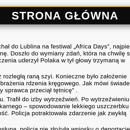
STRONA GŁÓWNA
hał do Lublina na festiwal „Africa Days”, najpi
ę. Doszło do wymiany zdań, która na chwilę s
oczenia uderzył Polaka w tył głowy trzymaną w
z rozległą raną szyi. Konieczne było założenie
brażenia rdzenia kręgowego. Jak mówi świade
 sprawca przeciął tętnicę” .
u. Trafił do izby wytrzeźwień. Po wytrzeźwieniu
su karnego – spowodowanie lekkiego uszczerbku
ć. Policja potraktowała zdarzenie jak zwykłą
osłupa, policja nie złożyła wniosku o deportację