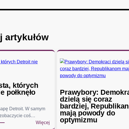
j artykułów
ta, których
ie połknęło
Prawybory: Demokr
dzielą się coraz
bardziej, Republika
mapę Detroit. W samym
mają powody do
 zobaczycie coś…
optymizmu
:
Więcej