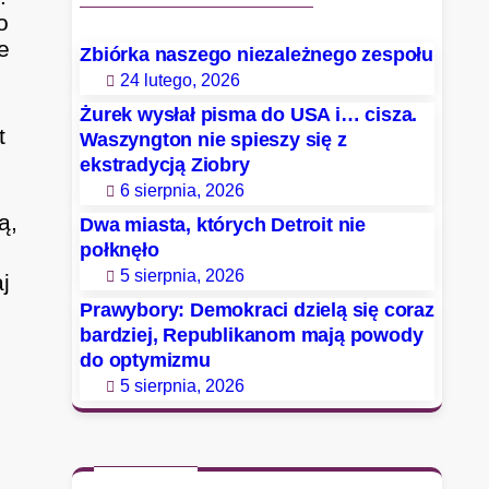
o
e
Zbiórka naszego niezależnego zespołu
24 lutego, 2026
Żurek wysłał pisma do USA i… cisza.
t
Waszyngton nie spieszy się z
i
ekstradycją Ziobry
6 sierpnia, 2026
ą,
Dwa miasta, których Detroit nie
połknęło
5 sierpnia, 2026
j
Prawybory: Demokraci dzielą się coraz
bardziej, Republikanom mają powody
do optymizmu
5 sierpnia, 2026