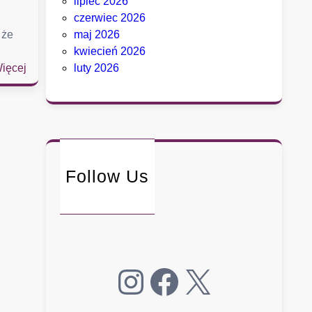
lipiec 2026
czerwiec 2026
 że
maj 2026
kwiecień 2026
:
ięcej
luty 2026
P
r
a
w
y
b
Follow Us
o
r
y
:
D
e
Instagram
Facebook
X
m
o