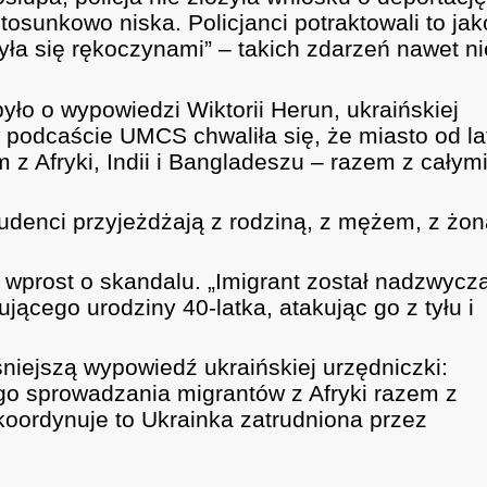
osunkowo niska. Policjanci potraktowali to jak
yła się rękoczynami” – takich zdarzeń nawet ni
yło o wypowiedzi Wiktorii Herun, ukraińskiej
w podcaście UMCS chwaliła się, że miasto od la
 z Afryki, Indii i Bangladeszu – razem z całym
tudenci przyjeżdżają z rodziną, z mężem, z żon
i wprost o skandalu. „Imigrant został nadzwycza
ującego urodziny 40-latka, atakując go z tyłu i
ejszą wypowiedź ukraińskiej urzędniczki:
go sprowadzania migrantów z Afryki razem z
 koordynuje to Ukrainka zatrudniona przez