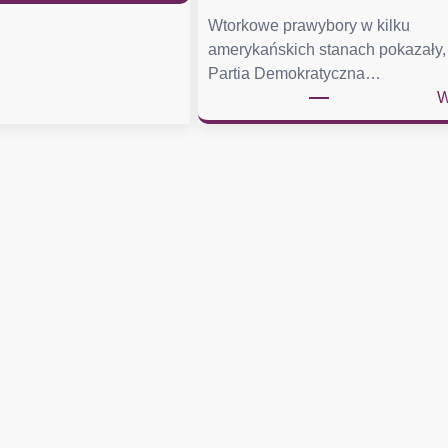
D
w
Wtorkowe prawybory w kilku
a
amerykańskich stanach pokazały,
m
Partia Demokratyczna…
i
W
a
s
t
a
,
k
t
ó
r
y
c
h
D
e