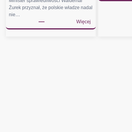
Minister sprawiedliwości Waldemar
Żurek przyznał, że polskie władze nadal
nie…
:
Więcej
Ż
u
r
e
k
w
y
s
ł
a
ł
p
i
s
m