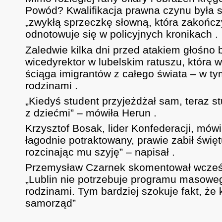
Powód? Kwalifikacja prawna czynu była st
„zwykłą sprzeczkę słowną, która zakończ
odnotowuje się w policyjnych kronikach .
Zaledwie kilka dni przed atakiem głośno b
wicedyrektor w lubelskim ratuszu, która 
ściąga imigrantów z całego świata – w tym
rodzinami .
„Kiedyś student przyjeżdżał sam, teraz s
z dziećmi” – mówiła Herun .
Krzysztof Bosak, lider Konfederacji, mów
łagodnie potraktowany, prawie zabił święt
rozcinając mu szyję” – napisał .
Przemysław Czarnek skomentował wcześni
„Lublin nie potrzebuje programu masowe
rodzinami. Tym bardziej szokuje fakt, że
samorząd”