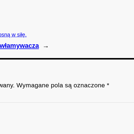
sną w siłę.
ił włamywacza
→
wany.
Wymagane pola są oznaczone
*