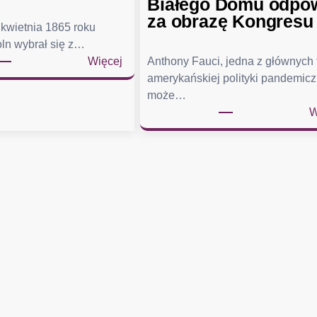
Białego Domu odpo
za obrazę Kongresu
kwietnia 1865 roku
ln wybrał się z…
:
Więcej
Anthony Fauci, jedna z głównych
C
amerykańskiej polityki pandemicz
o
może…
p
W
r
e
z
y
d
e
n
t
n
o
s
i