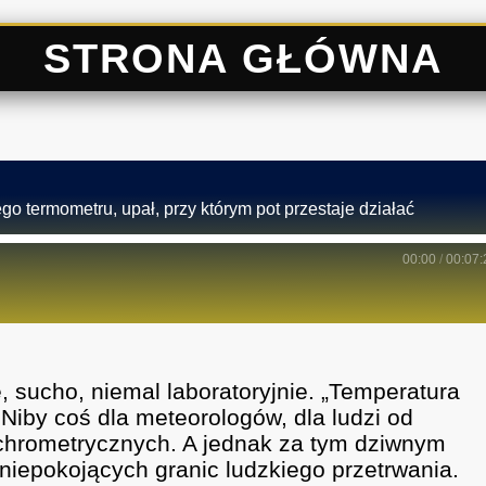
STRONA GŁÓWNA
go termometru, upał, przy którym pot przestaje działać
00:00
/
00:07:
e, sucho, niemal laboratoryjnie. „Temperatura
Niby coś dla meteorologów, dla ludzi od
ychrometrycznych. A jednak za tym dziwnym
 niepokojących granic ludzkiego przetrwania.