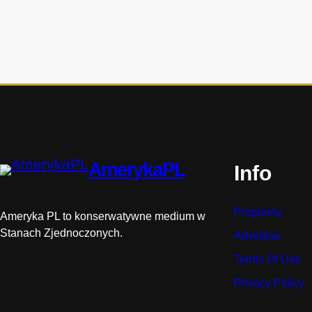
i
o
m
w
h
i
s
t
o
r
AmerykaPL
Info
i
i
Programy
Ameryka PL to konserwatywne medium w
Stanach Zjednoczonych.
Advertise
Terms Of Use
Privacy Policy