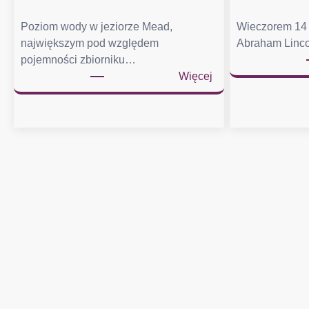
Poziom wody w jeziorze Mead,
Wieczorem 14 
największym pod względem
Abraham Linco
pojemności zbiorniku…
:
Więcej
J
e
z
i
o
r
o
M
e
a
d
o
s
i