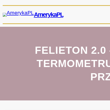
Przejdź
do
AmerykaPL
treści
FELIETON 2.
TERMOMETRU,
PR