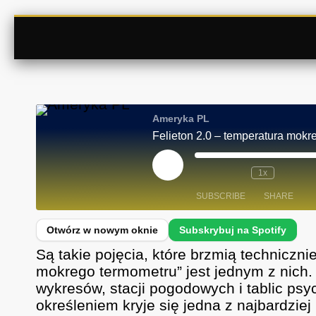
Ameryka PL
Felieton 2.0 – temperatura mokre
P
1x
L
A
SUBSCRIBE
SHARE
Y
E
P
I
SHARE
Spotify
S
Są takie pojęcia, które brzmią techniczni
O
D
RSS FEED
LINK
mokrego termometru” jest jednym z nich. 
E
wykresów, stacji pogodowych i tablic ps
EMBED
określeniem kryje się jedna z najbardziej