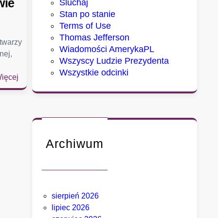
wie
Sluchaj
Stan po stanie
Terms of Use
Thomas Jefferson
 twarzy
Wiadomości AmerykaPL
nej,
Wszyscy Ludzie Prezydenta
Wszystkie odcinki
:
ięcej
S
e
n
a
t
Archiwum
u
d
e
r
z
sierpień 2026
a
lipiec 2026
w