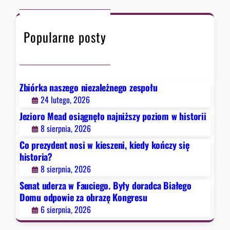
k
c
w
o
h
F
ń
Popularne posty
a
c
u
z
c
y
i
s
e
Zbiórka naszego niezależnego zespołu
i
g
24 lutego, 2026
ę
o
Jezioro Mead osiągnęło najniższy poziom w historii
h
.
8 sierpnia, 2026
i
B
s
Co prezydent nosi w kieszeni, kiedy kończy się
y
t
historia?
ł
o
8 sierpnia, 2026
y
r
d
Senat uderza w Fauciego. Były doradca Białego
i
o
Domu odpowie za obrazę Kongresu
a
r
6 sierpnia, 2026
?
a