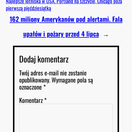
Najlepsze lotniska w USA. Portland na szczycie, Chicago poza
pierwszą pięćdziesiątką
162 miliony Amerykanów pod alertami. Fala
upałów i pożary przed 4 lipca
→
Dodaj komentarz
Twój adres e-mail nie zostanie
opublikowany.
Wymagane pola są
oznaczone
*
Komentarz
*