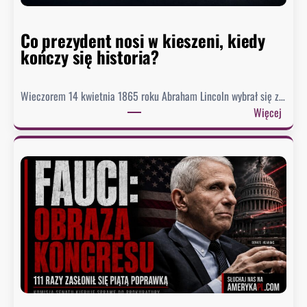
d
o
Co prezydent nosi w kieszeni, kiedy
s
kończy się historia?
i
ą
g
Wieczorem 14 kwietnia 1865 roku Abraham Lincoln wybrał się z…
n
:
Więcej
ę
C
ł
o
o
p
n
r
a
e
j
z
n
y
i
d
ż
e
s
n
z
t
y