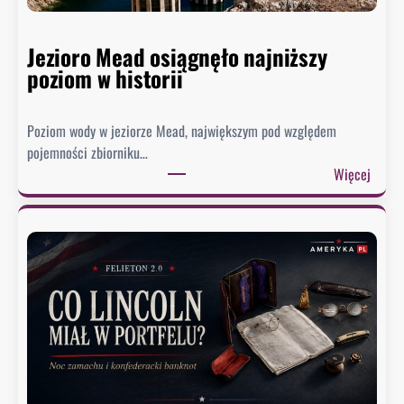
Jezioro Mead osiągnęło najniższy
poziom w historii
Poziom wody w jeziorze Mead, największym pod względem
pojemności zbiorniku…
:
Więcej
J
e
z
i
o
r
o
M
e
a