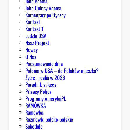
John Adams
i
John Quincy Adams
e
Komentarz polityczny
z
Kontakt
a
Kontakt 1
o
Ludzie USA
b
Nasz Projekt
r
Newsy
a
O Nas
z
Podsumowanie dnia
ę
Polonia w USA – ile Polaków mieszka?
K
Życie i realia w 2026
o
Poradnik sukces
n
Privacy Policy
g
Programy AmerykaPL
r
RAMÓWKA
e
Ramówka
s
Rozmówki polsko-polskie
u
Schedule