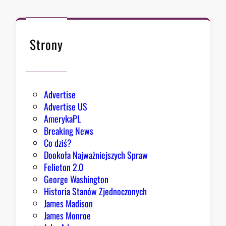
d
c
a
B
Strony
i
a
ł
e
Advertise
g
Advertise US
o
AmerykaPL
D
Breaking News
o
Co dziś?
m
Dookoła Najważniejszych Spraw
u
Felieton 2.0
o
George Washington
d
Historia Stanów Zjednoczonych
p
James Madison
o
James Monroe
w